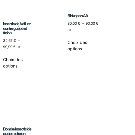
Rhizopon AA
80,00
€
–
90,00
€
Insecticide à diluer
contre guêpe et
HT
frelon
32,67
€
–
Choix des
99,99
€
HT
options
Choix des
options
Bombe insecticide
guêpe et frelon