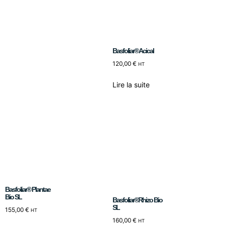
Basfoliar® Acical
120,00
€
HT
Lire la suite
Basfoliar® Plantae
Bio SL
Basfoliar®Rhizo Bio
SL
155,00
€
HT
160,00
€
HT