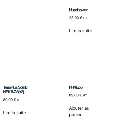
Humipower
23,00
€
HT
Lire la suite
TerraPlus Solub
PH4 Eco
NPK 8-7-6(+2)
89,00
€
HT
80,00
€
HT
Ajouter au
Lire la suite
panier