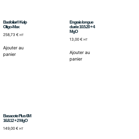
Basfoliar® Kelp
Engrais longue
Oligo-Max
durée 10.5.20 + 4
MgO
258,73
€
HT
13,00
€
HT
Ajouter au
Ajouter au
panier
panier
Basacote Plus 6M
16.8.12 + 2 MgO
149,00
€
HT