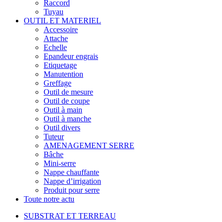
Raccord
Tuyau
OUTIL ET MATERIEL
Accessoire
Attache
Echelle
Epandeur engrais
Etiquetage
Manutention
Greffage
Outil de mesure
Outil de coupe
Outil à main
Outil à manche
Outil divers
Tuteur
AMENAGEMENT SERRE
Bâche
Mini-serre
Nappe chauffante
Nappe d’irrigation
Produit pour serre
Toute notre actu
SUBSTRAT ET TERREAU