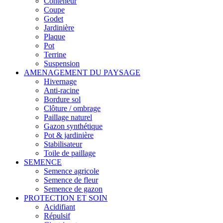
Conteneur
Coupe
Godet
Jardinière
Plaque
Pot
Terrine
Suspension
AMENAGEMENT DU PAYSAGE
Hivernage
Anti-racine
Bordure sol
Clôture / ombrage
Paillage naturel
Gazon synthétique
Pot & jardinière
Stabilisateur
Toile de paillage
SEMENCE
Semence agricole
Semence de fleur
Semence de gazon
PROTECTION ET SOIN
Acidifiant
Répulsif