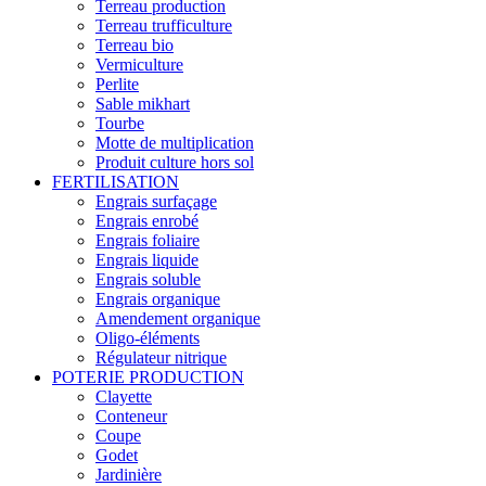
Terreau production
Terreau trufficulture
Terreau bio
Vermiculture
Perlite
Sable mikhart
Tourbe
Motte de multiplication
Produit culture hors sol
FERTILISATION
Engrais surfaçage
Engrais enrobé
Engrais foliaire
Engrais liquide
Engrais soluble
Engrais organique
Amendement organique
Oligo-éléments
Régulateur nitrique
POTERIE PRODUCTION
Clayette
Conteneur
Coupe
Godet
Jardinière