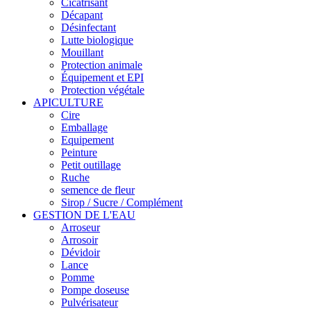
Cicatrisant
Décapant
Désinfectant
Lutte biologique
Mouillant
Protection animale
Équipement et EPI
Protection végétale
APICULTURE
Cire
Emballage
Equipement
Peinture
Petit outillage
Ruche
semence de fleur
Sirop / Sucre / Complément
GESTION DE L'EAU
Arroseur
Arrosoir
Dévidoir
Lance
Pomme
Pompe doseuse
Pulvérisateur