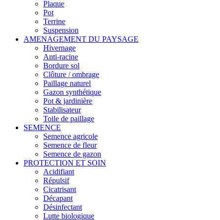
Plaque
Pot
Terrine
Suspension
AMENAGEMENT DU PAYSAGE
Hivernage
Anti-racine
Bordure sol
Clôture / ombrage
Paillage naturel
Gazon synthétique
Pot & jardinière
Stabilisateur
Toile de paillage
SEMENCE
Semence agricole
Semence de fleur
Semence de gazon
PROTECTION ET SOIN
Acidifiant
Répulsif
Cicatrisant
Décapant
Désinfectant
Lutte biologique