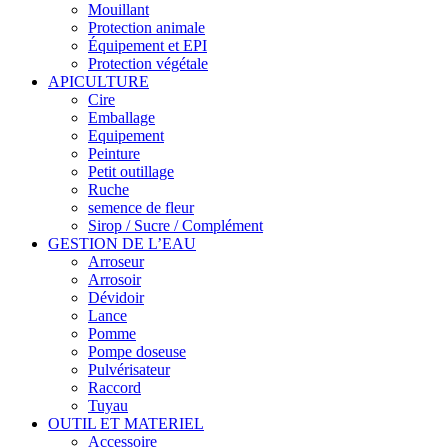
Mouillant
Protection animale
Équipement et EPI
Protection végétale
APICULTURE
Cire
Emballage
Equipement
Peinture
Petit outillage
Ruche
semence de fleur
Sirop / Sucre / Complément
GESTION DE L’EAU
Arroseur
Arrosoir
Dévidoir
Lance
Pomme
Pompe doseuse
Pulvérisateur
Raccord
Tuyau
OUTIL ET MATERIEL
Accessoire