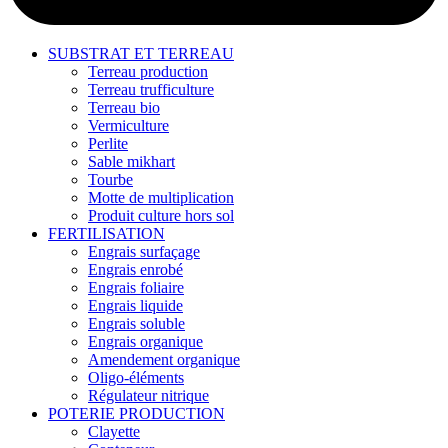
SUBSTRAT ET TERREAU
Terreau production
Terreau trufficulture
Terreau bio
Vermiculture
Perlite
Sable mikhart
Tourbe
Motte de multiplication
Produit culture hors sol
FERTILISATION
Engrais surfaçage
Engrais enrobé
Engrais foliaire
Engrais liquide
Engrais soluble
Engrais organique
Amendement organique
Oligo-éléments
Régulateur nitrique
POTERIE PRODUCTION
Clayette