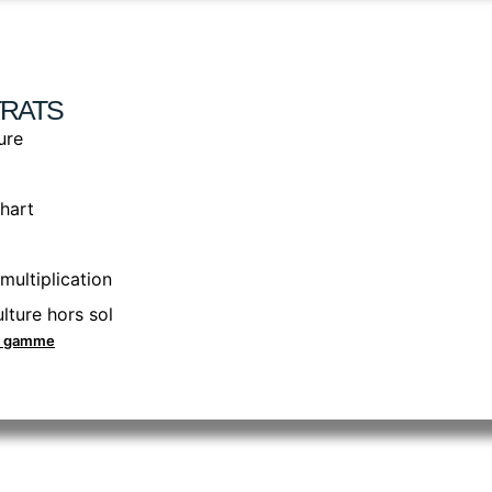
RATS
ure
hart
multiplication
lture hors sol
la gamme