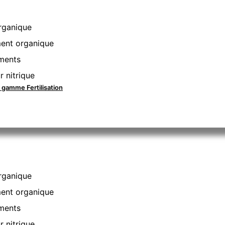
rganique
nt organique
ments
r nitrique
a gamme Fertilisation
rganique
nt organique
ments
r nitrique