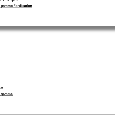
a gamme Fertilisation
on
la gamme