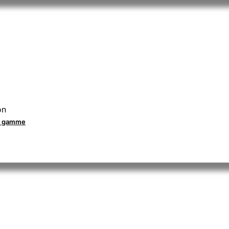
on
la gamme