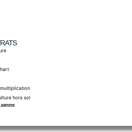
RATS
ure
hart
multiplication
lture hors sol
la gamme