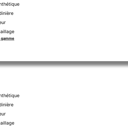
nthétique
dinière
eur
aillage
la gamme
nthétique
dinière
eur
aillage