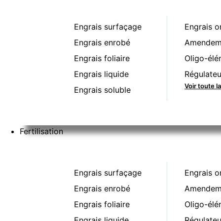
Engrais surfaçage
Engrais o
Engrais enrobé
Amendeme
Engrais foliaire
Oligo-élé
Engrais liquide
Régulateu
Voir toute l
Engrais soluble
Fertilisation
Engrais surfaçage
Engrais o
Engrais enrobé
Amendeme
Engrais foliaire
Oligo-élé
Engrais liquide
Régulateu