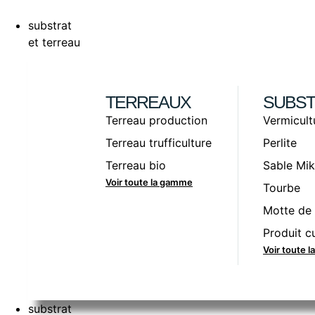
substrat
et terreau
TERREAUX
SUBST
Terreau production
Vermicult
Terreau trufficulture
Perlite
Terreau bio
Sable Mik
Voir toute la gamme
Tourbe
Motte de 
Produit cu
Voir toute 
substrat