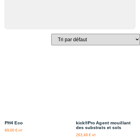
PH4 Eco
kick®Pro Agent mouillant
des substrats et sols
89,00
€
HT
263,49
€
HT