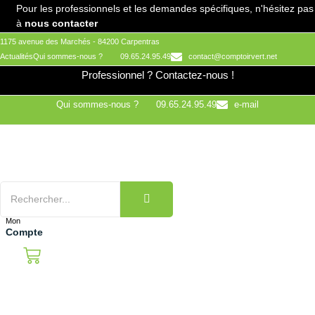
Aller
Pour les professionnels et les demandes spécifiques, n'hésitez pas
au
à
nous contacter
contenu
1175 avenue des Marchés - 84200 Carpentras
Actualités
Qui sommes-nous ?
09.65.24.95.49
contact@comptoirvert.net
Professionnel ?
Contactez-nous !
Qui sommes-nous ?
09.65.24.95.49
e-mail
Mon
Compte