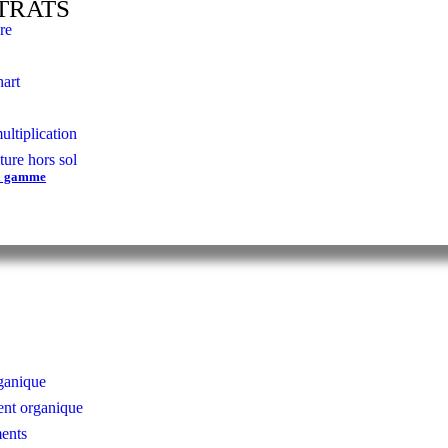
TRATS
re
art
ultiplication
ture hors sol
la gamme
ganique
t organique
ents