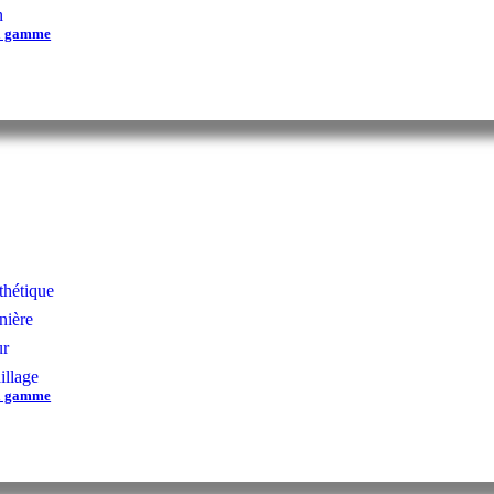
n
la gamme
thétique
inière
ur
illage
la gamme