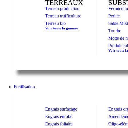
TERREAUX
SUBS
Terreau production
Vermicultu
Terreau trufficulture
Perlite
Terreau bio
Sable Mikh
Voir toute la gamme
Tourbe
Motte de m
Produit cul
Voir toute 
Fertilisation
Engrais surfaçage
Engrais or
Engrais enrobé
Amendemen
Engrais foliaire
Oligo-élém