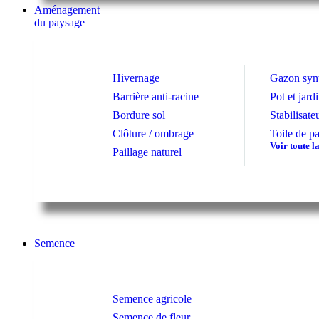
Aménagement
du paysage
Hivernage
Gazon syn
Barrière anti-racine
Pot et jard
Bordure sol
Stabilisate
Clôture / ombrage
Toile de pa
Voir toute 
Paillage naturel
Semence
Semence agricole
Semence de fleur