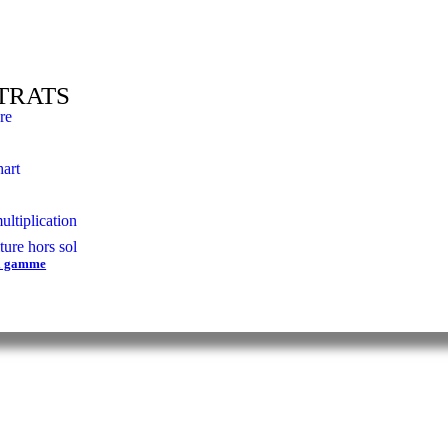
TRATS
re
art
ultiplication
ture hors sol
la gamme