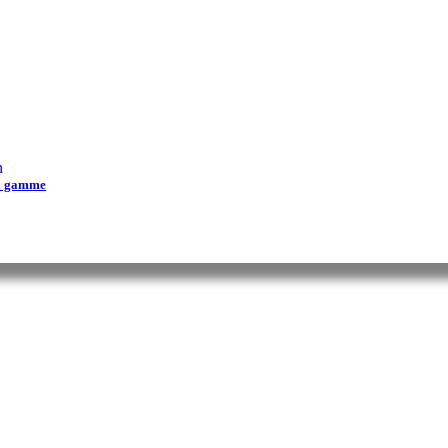
n
la gamme