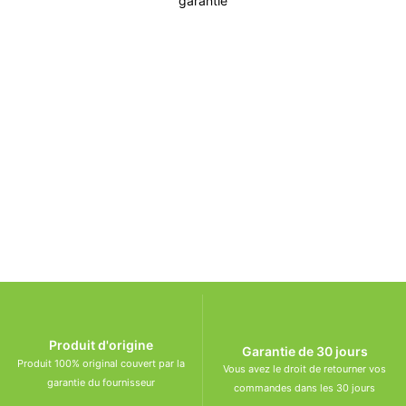
garantie
Incontournable
Pot Carré Antichignon avec Grille
Découvrir
Produit d'origine
Garantie de 30 jours
Produit 100% original couvert par la
Vous avez le droit de retourner vos
garantie du fournisseur
commandes dans les 30 jours