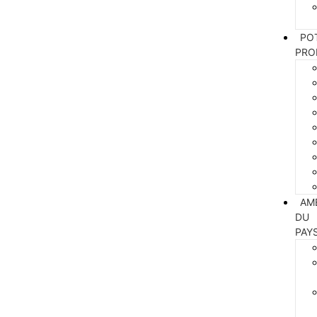
PO
PRO
AM
DU
PAY