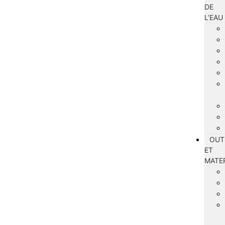
DE
L’EAU
OUT
ET
MATE