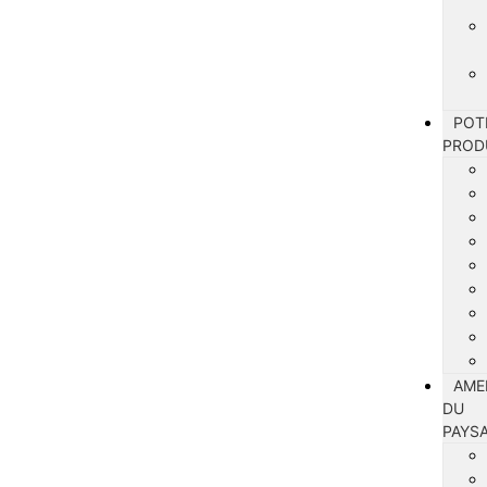
POT
PROD
AME
DU
PAYS