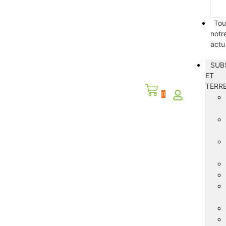
Tou
notr
actu
SUB
ET
TERR
0