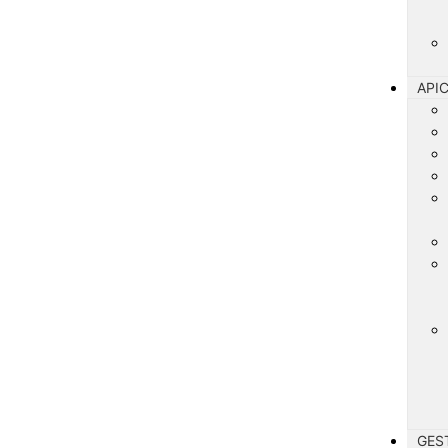
API
GES