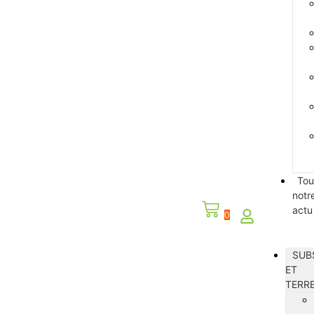
Tou
notr
actu
0
SUB
ET
TERR