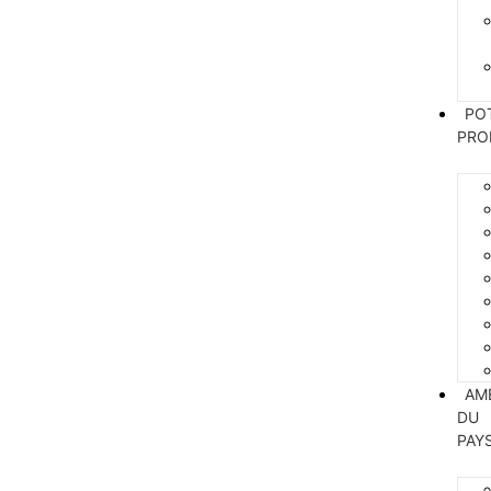
PO
PRO
AM
DU
PAY