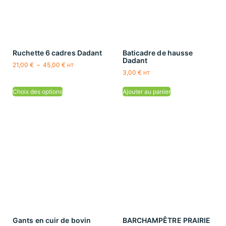
Ruchette 6 cadres Dadant
Baticadre de hausse
Dadant
21,00
€
–
45,00
€
HT
3,00
€
HT
Choix des options
Ajouter au panier
Gants en cuir de bovin
BARCHAMPÊTRE PRAIRIE