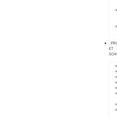
PR
ET
SOI