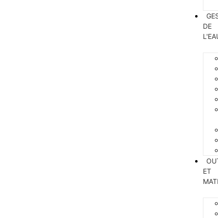
GE
DE
L'EA
OU
ET
MAT