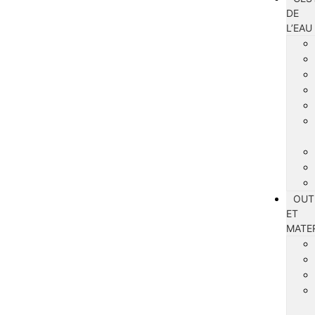
DE
L’EAU
OUT
ET
MATE