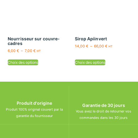
Nourrisseur sur couvre-
Sirop Apiinvert
cadres
14,00
€
–
66,00
€
HT
6,00
€
–
7,00
€
HT
Choix des options
Choix des options
Produit d'origine
Garantie de 30 jours
Produit 100% original couvert par la
Vous avez le droit de retourner vos
garantie du fournisseur
commandes dans les 30 jours