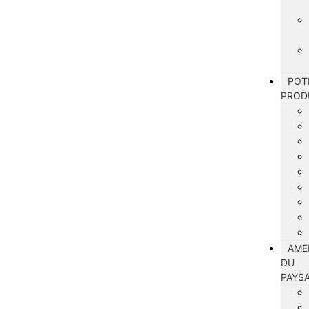
POT
PROD
AME
DU
PAYS