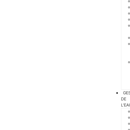
GE
DE
L'EA