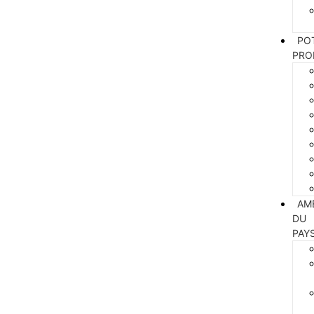
PO
PRO
AM
DU
PAY