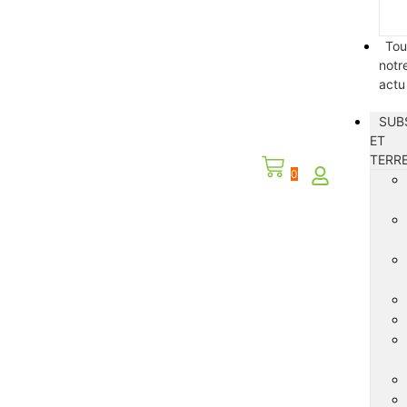
Tou
notr
actu
SUB
ET
TERR
0