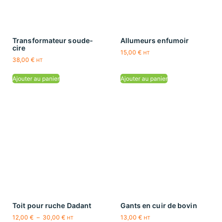
Transformateur soude-
Allumeurs enfumoir
cire
15,00
€
HT
38,00
€
HT
Ajouter au panier
Ajouter au panier
Toit pour ruche Dadant
Gants en cuir de bovin
12,00
€
–
30,00
€
13,00
€
HT
HT