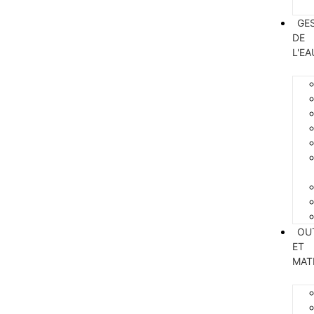
GE
DE
L'EA
OU
ET
MAT