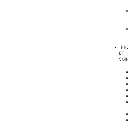
PR
ET
SOI