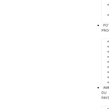
PO
PRO
AM
DU
PAY