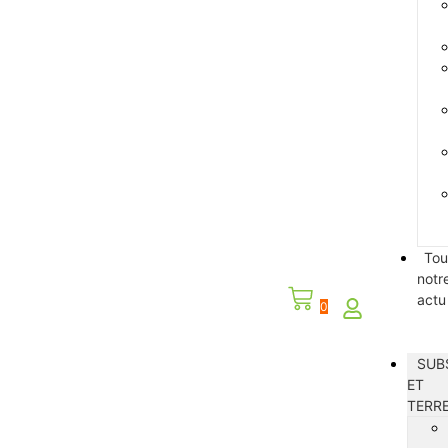
Tou
notr
actu
0
SUB
ET
TERR