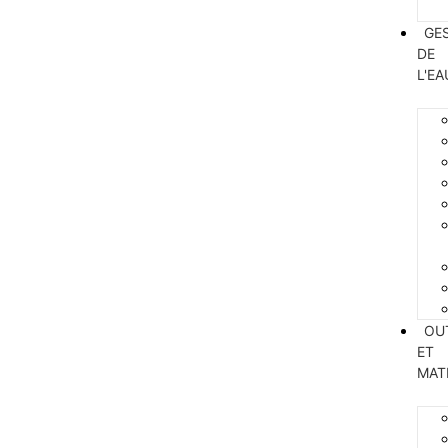
GE
DE
L'EA
OU
ET
MAT