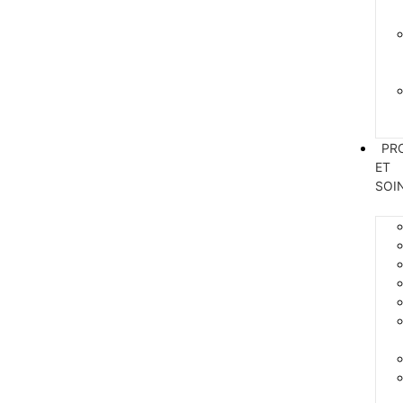
PR
ET
SOI