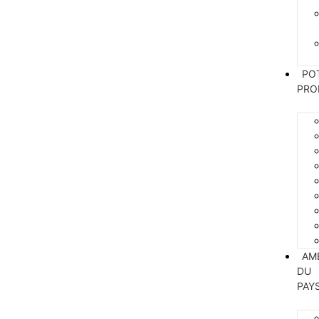
PO
PRO
AM
DU
PAY