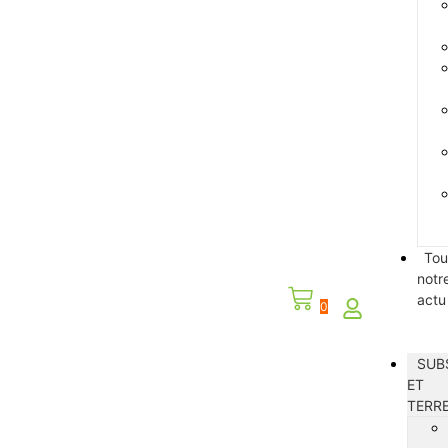
Tou
notr
actu
0
SUB
ET
TERR