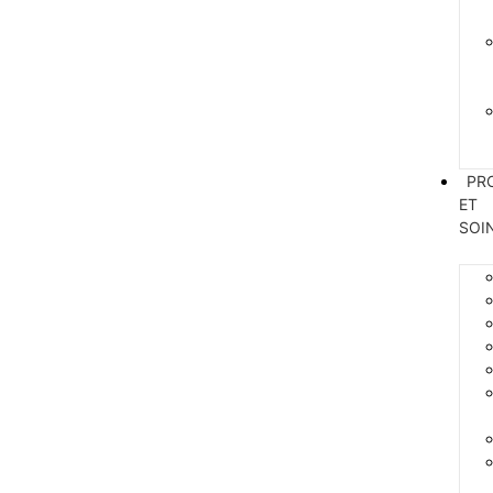
PR
ET
SOI