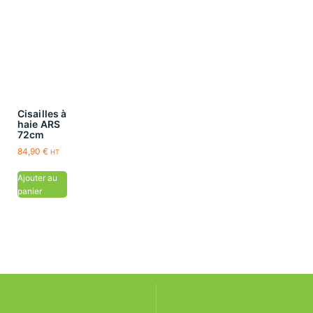
Cisailles à
haie ARS
72cm
84,90
€
HT
Ajouter au
panier