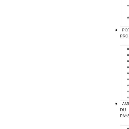
PO
PRO
AM
DU
PAY