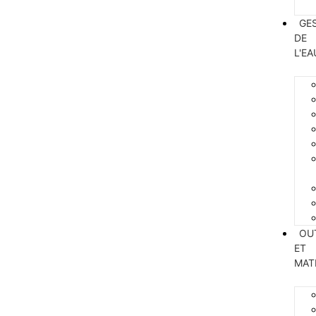
GE
DE
L'EA
OU
ET
MAT