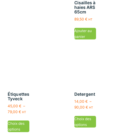
Cisailles à
haies ARS
65cm
89,50
€
HT
Ajouter au
panier
Étiquettes
Detergent
Tyveck
14,00
€
–
45,00
€
–
90,00
€
HT
79,00
€
HT
Choix des
Choix des
options
options