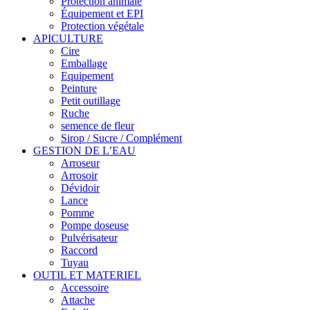
Protection animale
Équipement et EPI
Protection végétale
APICULTURE
Cire
Emballage
Equipement
Peinture
Petit outillage
Ruche
semence de fleur
Sirop / Sucre / Complément
GESTION DE L’EAU
Arroseur
Arrosoir
Dévidoir
Lance
Pomme
Pompe doseuse
Pulvérisateur
Raccord
Tuyau
OUTIL ET MATERIEL
Accessoire
Attache