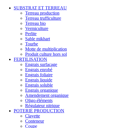
SUBSTRAT ET TERREAU
Terreau production
Terreau trufficulture
Terreau bio
Vermiculture
Perlite
Sable mikhart
Tourbe
Motte de multiplication
Produit culture hors sol
FERTILISATION
Engrais surfaçage
Engrais enrobé
Engrais foliaire
Engrais liquide
Engrais soluble
Engrais organique
Amendement organique
Oligo-éléments
Régulateur nitrique
POTERIE PRODUCTION
Clayette
Conteneur
Coupe