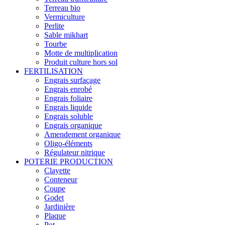
Terreau bio
Vermiculture
Perlite
Sable mikhart
Tourbe
Motte de multiplication
Produit culture hors sol
FERTILISATION
Engrais surfaçage
Engrais enrobé
Engrais foliaire
Engrais liquide
Engrais soluble
Engrais organique
Amendement organique
Oligo-éléments
Régulateur nitrique
POTERIE PRODUCTION
Clayette
Conteneur
Coupe
Godet
Jardinière
Plaque
Pot