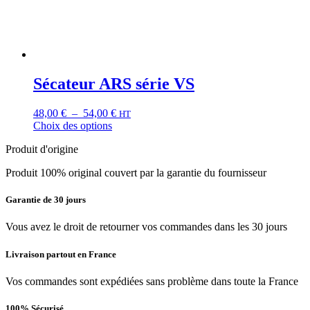
sur
la
page
du
produit
Sécateur ARS série VS
Plage
48,00
€
–
54,00
€
HT
de
Choix des options
Ce
prix :
Produit d'origine
produit
48,00 €
a
à
Produit 100% original couvert par la garantie du fournisseur
plusieurs
54,00 €
variations.
Les
Garantie de 30 jours
options
peuvent
Vous avez le droit de retourner vos commandes dans les 30 jours
être
choisies
Livraison partout en France
sur
la
Vos commandes sont expédiées sans problème dans toute la France
page
du
100% Sécurisé