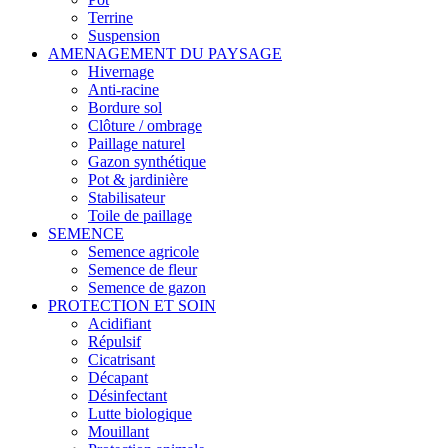
Terrine
Suspension
AMENAGEMENT DU PAYSAGE
Hivernage
Anti-racine
Bordure sol
Clôture / ombrage
Paillage naturel
Gazon synthétique
Pot & jardinière
Stabilisateur
Toile de paillage
SEMENCE
Semence agricole
Semence de fleur
Semence de gazon
PROTECTION ET SOIN
Acidifiant
Répulsif
Cicatrisant
Décapant
Désinfectant
Lutte biologique
Mouillant