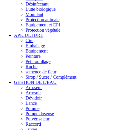
Désinfectant
Lutte biologique
Mouillant
Protection animale
Équipement et EPI
Protection végétale
APICULTURE
Cire
Emballage
Equipement
Peinture
Petit outillage
Ruche
semence de fleur
Sirop / Sucre / Complément
GESTION DE L'EAU
Arroseur
Arrosoir
Dévidoir
Lance
Pomme
Pompe doseuse
Pulvérisateur
Raccord
Tuyau