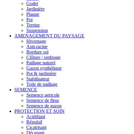
Godet
Jardinière
Plaque
Pot
Terrine
Suspension
AMENAGEMENT DU PAYSAGE
Hivernage
Anti-racine
Bordure sol
Clôture / ombrage
Paillage naturel
Gazon synthétique
Pot & jardinière
Stabilisateur
Toile de paillage
SEMENCE
Semence agricole
Semence de fleur
Semence de gazon
PROTECTION ET SOIN
Acidifiant
Répulsif
Cicatrisant
Décapant