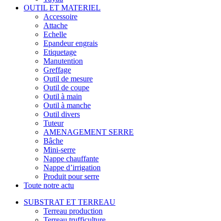
OUTIL ET MATERIEL
Accessoire
Attache
Echelle
Epandeur engrais
Etiquetage
Manutention
Greffage
Outil de mesure
Outil de coupe
Outil à main
Outil à manche
Outil divers
Tuteur
AMENAGEMENT SERRE
Bâche
Mini-serre
Nappe chauffante
Nappe d’irrigation
Produit pour serre
Toute notre actu
SUBSTRAT ET TERREAU
Terreau production
Terreau trufficulture