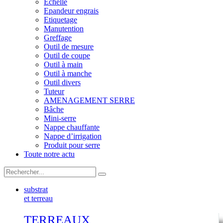
Echelle
Epandeur engrais
Etiquetage
Manutention
Greffage
Outil de mesure
Outil de coupe
Outil à main
Outil à manche
Outil divers
Tuteur
AMENAGEMENT SERRE
Bâche
Mini-serre
Nappe chauffante
Nappe d’irrigation
Produit pour serre
Toute notre actu
substrat
et terreau
TERREAUX