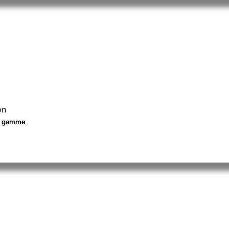
on
la gamme