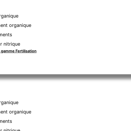
rganique
nt organique
ments
r nitrique
a gamme Fertilisation
rganique
nt organique
ments
r nitrique