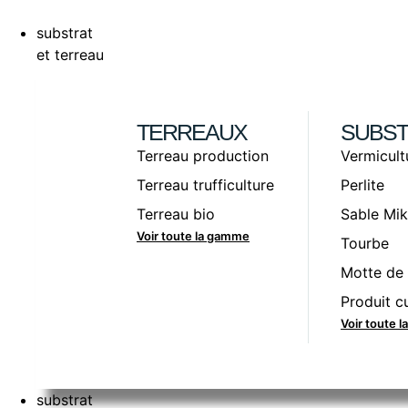
substrat
et terreau
TERREAUX
SUBST
Terreau production
Vermicult
Terreau trufficulture
Perlite
Terreau bio
Sable Mik
Voir toute la gamme
Tourbe
Motte de 
Produit cu
Voir toute 
substrat