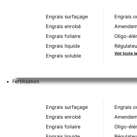
Engrais surfaçage
Engrais o
Engrais enrobé
Amendeme
Engrais foliaire
Oligo-élé
Engrais liquide
Régulateu
Voir toute l
Engrais soluble
Fertilisation
Engrais surfaçage
Engrais o
Engrais enrobé
Amendeme
Engrais foliaire
Oligo-élé
Engrais liquide
Régulateu