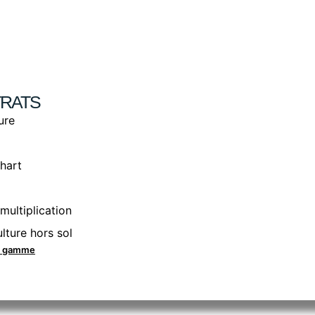
RATS
ure
hart
multiplication
lture hors sol
la gamme