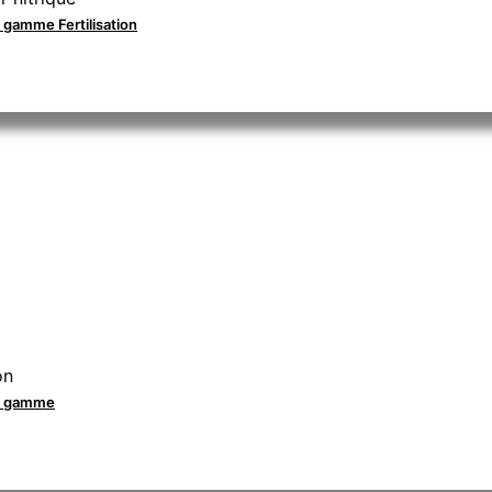
a gamme Fertilisation
on
la gamme