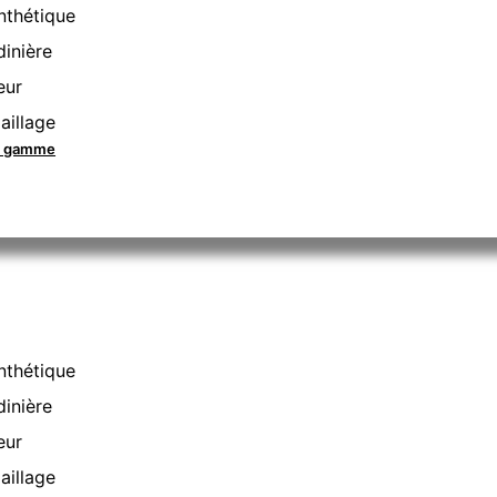
nthétique
dinière
eur
aillage
la gamme
nthétique
dinière
eur
aillage