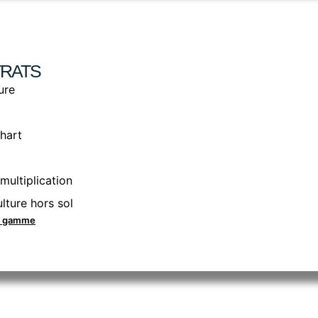
RATS
ure
hart
multiplication
lture hors sol
la gamme