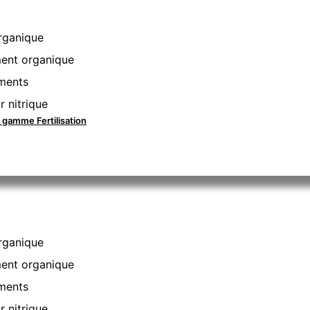
rganique
nt organique
ments
r nitrique
a gamme Fertilisation
rganique
nt organique
ments
r nitrique