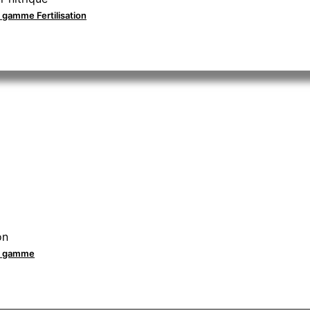
a gamme Fertilisation
on
la gamme