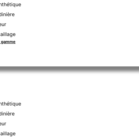
nthétique
dinière
eur
aillage
la gamme
nthétique
dinière
eur
aillage