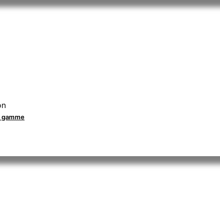
on
la gamme