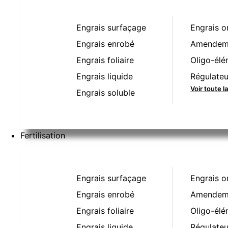
Engrais surfaçage
Engrais o
Engrais enrobé
Amendeme
Engrais foliaire
Oligo-élé
Engrais liquide
Régulateu
Voir toute l
Engrais soluble
Fertilisation
Engrais surfaçage
Engrais o
Engrais enrobé
Amendeme
Engrais foliaire
Oligo-élé
Engrais liquide
Régulateu