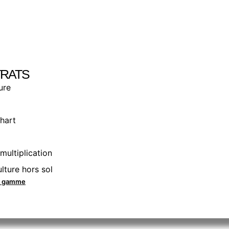
RATS
ure
hart
multiplication
lture hors sol
la gamme