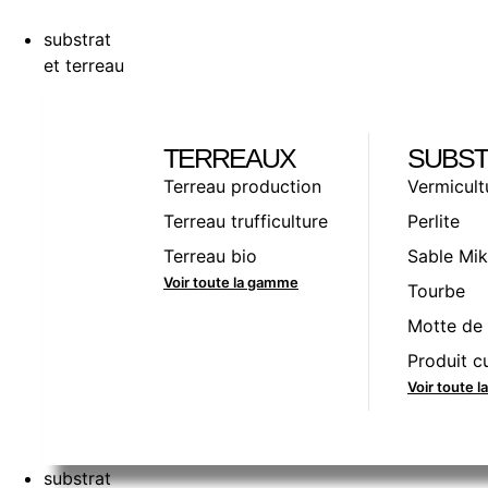
substrat
et terreau
TERREAUX
SUBST
Terreau production
Vermicult
Terreau trufficulture
Perlite
Terreau bio
Sable Mik
Voir toute la gamme
Tourbe
Motte de 
Produit cu
Voir toute 
substrat