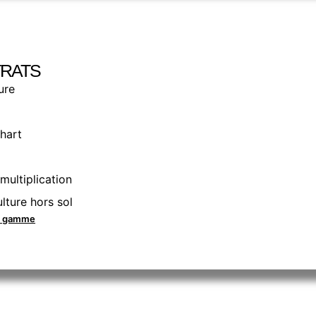
RATS
ure
hart
multiplication
lture hors sol
la gamme