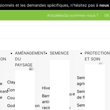
sionnels et les demandes spécifiques, n'hésitez pas à
nous 
Actualités
Qui sommes-nous ?
09.
AMÉNAGEMENT
SEMENCE
PROTECTION
ION
DU
ET SOIN
PAYSAGE
Semence
Clayette
Plaque
ue
agricole
Hivernage
Gazon
Conteneur
Pot
ment
Semence
synthétique
Barrière
ue
de fleur
Coupe
Terrine
anti-
Pot et
Semence
Godet
Suspension
racine
jardinière