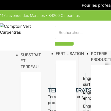
Pour les profes
1175 avenue des Marchés - 84200 Carpentras
FERTILISATION
POTERIE
SUBSTRAT
PRODUCT
ET
TERREAU
Engrais
Engrais
surfaçage
organiq
TERREAUX
SUBSTRATS
Engrais
Amende
Terreau
Vermiculture
enrobé
organiq
production
Perlite
Engrais
Oligo-
Terreau