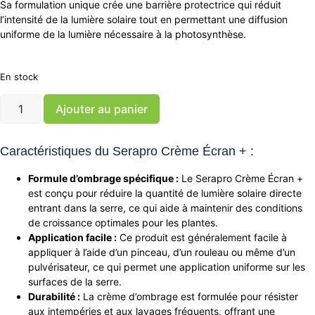
Sa formulation unique crée une barrière protectrice qui réduit
l’intensité de la lumière solaire tout en permettant une diffusion
uniforme de la lumière nécessaire à la photosynthèse.
En stock
quantité
Ajouter au panier
de
Serapro
Crème
Caractéristiques du Serapro Crème Écran + :
Écran
+
Formule d’ombrage spécifique :
Le Serapro Crème Écran +
est conçu pour réduire la quantité de lumière solaire directe
entrant dans la serre, ce qui aide à maintenir des conditions
de croissance optimales pour les plantes.
Application facile :
Ce produit est généralement facile à
appliquer à l’aide d’un pinceau, d’un rouleau ou même d’un
pulvérisateur, ce qui permet une application uniforme sur les
surfaces de la serre.
Durabilité :
La crème d’ombrage est formulée pour résister
aux intempéries et aux lavages fréquents, offrant une