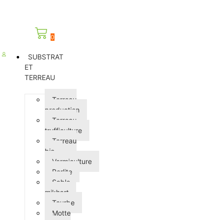
0
SUBSTRAT
ET
TERREAU
Terreau
production
Terreau
trufficulture
Terreau
bio
Vermiculture
Perlite
Sable
mikhart
Tourbe
Motte