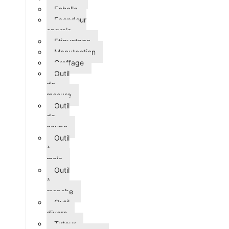
Echelle
Epandeur
engrais
Etiquetage
Manutention
Greffage
Outil
de
mesure
Outil
de
coupe
Outil
à
main
Outil
à
manche
Outil
divers
Tuteur