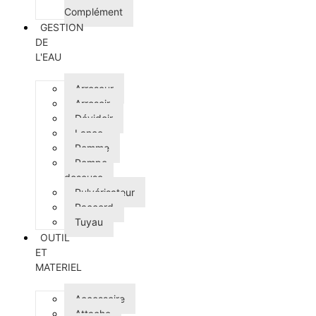
Complément
GESTION
DE
L'EAU
Arroseur
Arrosoir
Dévidoir
Lance
Pomme
Pompe
doseuse
Pulvérisateur
Raccord
Tuyau
OUTIL
ET
MATERIEL
Accessoire
Attache