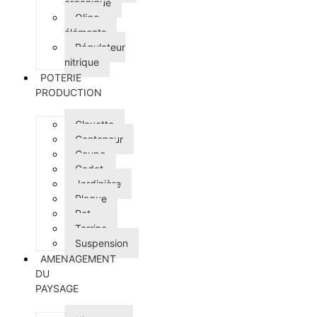
organique
Oligo-
éléments
Régulateur
nitrique
POTERIE
PRODUCTION
Clayette
Conteneur
Coupe
Godet
Jardinière
Plaque
Pot
Terrine
Suspension
AMENAGEMENT
DU
PAYSAGE