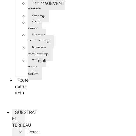
AMENAGEMENT
SERRE
Bâche
Mini-
serre
Nappe
chauffante
Nappe
d’irrigation
Produit
pour
serre
Toute
notre
actu
SUBSTRAT
ET
TERREAU
Terreau