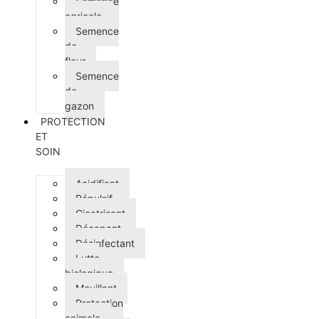
Semence
agricole
Semence
de
fleur
Semence
de
gazon
PROTECTION
ET
SOIN
Acidifiant
Répulsif
Cicatrisant
Décapant
Désinfectant
Lutte
biologique
Mouillant
Protection
animale