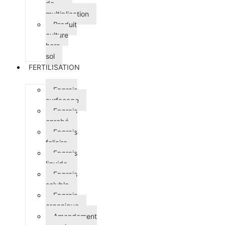
de
multiplication
Produit
culture
hors
sol
FERTILISATION
Engrais
surfaçage
Engrais
enrobé
Engrais
foliaire
Engrais
liquide
Engrais
soluble
Engrais
organique
Amendement