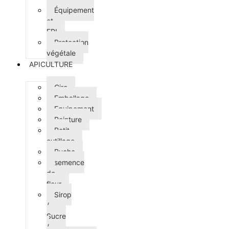
Équipement
et
EPI
Protection
végétale
APICULTURE
Cire
Emballage
Equipement
Peinture
Petit
outillage
Ruche
semence
de
fleur
Sirop
/
Sucre
/