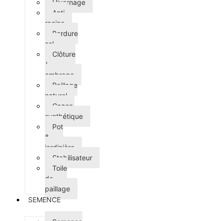
Hivernage
Anti-
racine
Bordure
sol
Clôture
/
ombrage
Paillage
naturel
Gazon
synthétique
Pot
&
jardinière
Stabilisateur
Toile
de
paillage
SEMENCE