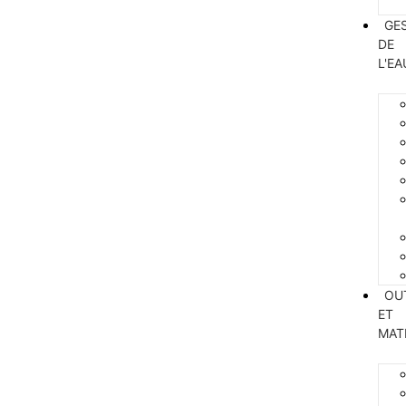
GE
DE
L'EA
OU
ET
MAT