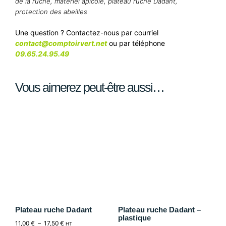
de la ruche
,
matériel apicole
,
plateau ruche Dadant
,
protection des abeilles
Une question ? Contactez-nous par courriel
contact@comptoirvert.net
ou par téléphone
09.65.24.95.49
Vous aimerez peut-être aussi…
Plateau ruche Dadant
Plateau ruche Dadant –
plastique
11,00
€
–
17,50
€
HT