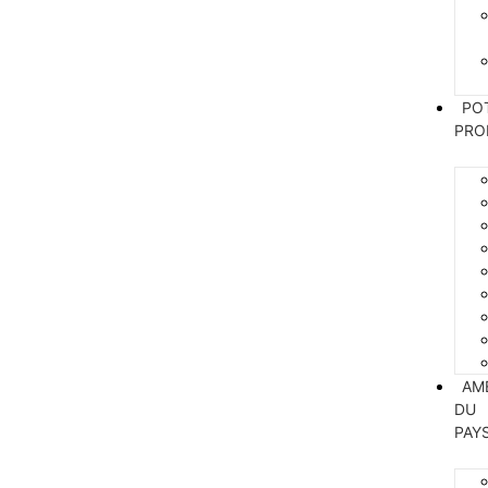
PO
PRO
AM
DU
PAY