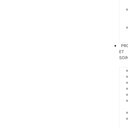
PR
ET
SOI