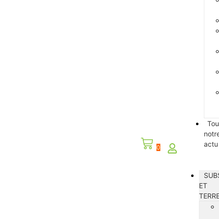
Tou
notr
actu
0
SUB
ET
TERR