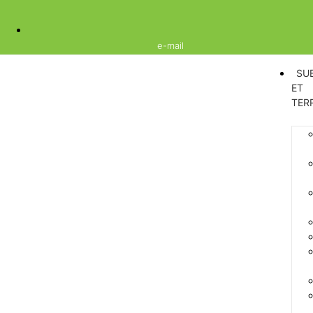
e-mail
SU
ET
TER