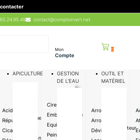
contacter
65.24.95.49
contact@comptoirvert.net
Mon
0
Compte
APICULTURE
GESTION
OUTIL ET
DE L’EAU
MATÉRIEL
Cire
Ruche
Acidifiant
Lutte
Arroseur
Pompe
A
Emballage
Semence
biologique
doseuse
Répulsif
Arrosoir
A
de fleur
Equipement
Mouillant
Pulvérisateur
Cicatrisant
Dévidoir
E
Sirop /
Peinture
Protection
Raccord
sucre /