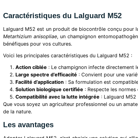
Caractéristiques du Lalguard M52
Lalguard M52 est un produit de biocontrôle conçu pour lut
Metarhizium anisopliae
, un champignon entomopathogène r
bénéfiques pour vos cultures.
Voici les principales caractéristiques du Lalguard M52 :
Action ciblée
: Le champignon infecte directement les
Large spectre d’efficacité
: Convient pour une varié
Facilité d’application
: Sa formulation est compatible 
Solution biologique certifiée
: Respecte les normes e
Compatibilité avec la lutte intégrée
: Lalguard M52 p
Que vous soyez un agriculteur professionnel ou un amate
de la nature.
Les avantages
Adopter Lalguard M52, c’est choisir une solution qui alli