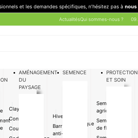
sionnels et les demandes spécifiques, n'hésitez pas à
nous 
Actualités
Qui sommes-nous ?
09.
AMÉNAGEMENT
SEMENCE
PROTECTION
ION
DU
ET SOIN
PAYSAGE
Semence
Clayette
Plaque
ue
agricole
Hivernage
Gazon
Conteneur
Pot
ment
Semence
synthétique
Barrière
ue
de fleur
Coupe
Terrine
anti-
Pot et
Semence