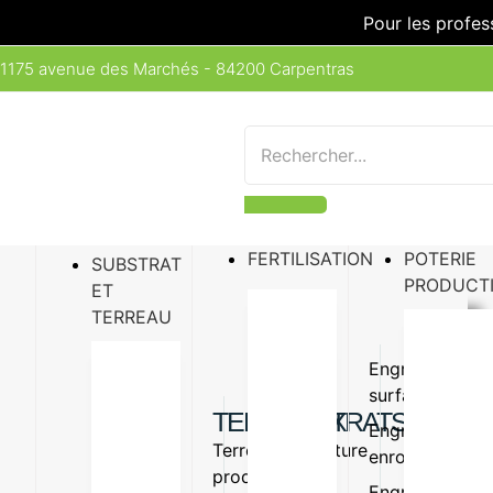
Pour les profes
1175 avenue des Marchés - 84200 Carpentras
FERTILISATION
POTERIE
SUBSTRAT
PRODUCT
ET
TERREAU
Engrais
Engrais
surfaçage
organiq
TERREAUX
SUBSTRATS
Engrais
Amende
Terreau
Vermiculture
enrobé
organiq
production
Perlite
Engrais
Oligo-