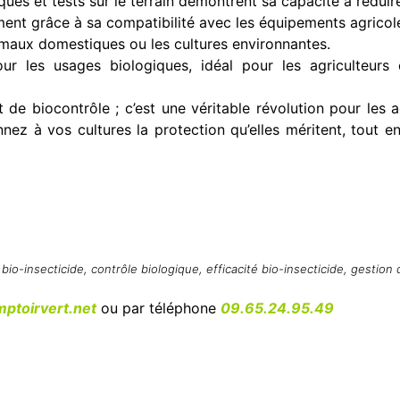
ues et tests sur le terrain démontrent sa capacité à réduir
ement grâce à sa compatibilité avec les équipements agricol
nimaux domestiques ou les cultures environnantes.
r les usages biologiques, idéal pour les agriculteur
de biocontrôle ; c’est une véritable révolution pour les a
z à vos cultures la protection qu’elles méritent, tout en r
,
bio-insecticide
,
contrôle biologique
,
efficacité bio-insecticide
,
gestion 
ptoirvert.net
ou par téléphone
09.65.24.95.49