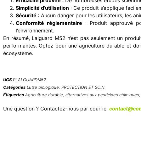
Efficacité prouvée
: De nombreuses études scientifiq
Simplicité d’utilisation
: Ce produit s’applique facil
Sécurité
: Aucun danger pour les utilisateurs, les a
Conformité réglementaire
: Produit approuvé pou
l’environnement.
En résumé, Lalguard M52 n’est pas seulement un produit 
performantes. Optez pour une agriculture durable et donne
écosystème.
UGS
PLALGUARDM52
Catégories
Lutte biologique
,
PROTECTION ET SOIN
Étiquettes
Agriculture durable
,
alternatives aux pesticides chimiques
Une question ? Contactez-nous par courriel
contact@com