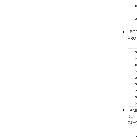
PO
PRO
AM
DU
PAY