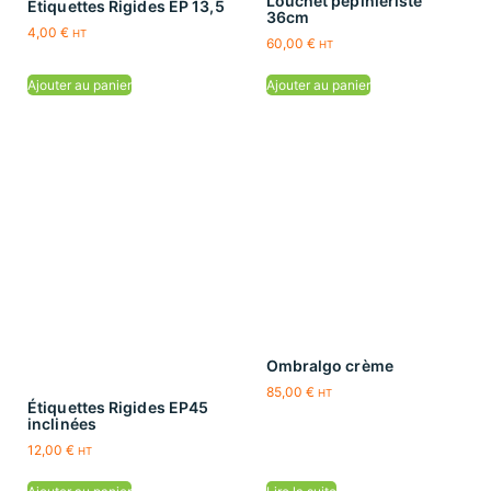
Louchet pépiniériste
Étiquettes Rigides EP 13,5
36cm
4,00
€
HT
60,00
€
HT
Ajouter au panier
Ajouter au panier
Ombralgo crème
85,00
€
HT
Étiquettes Rigides EP45
inclinées
12,00
€
HT