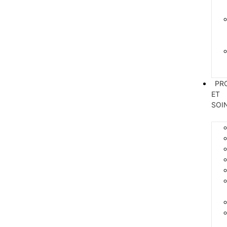
PR
ET
SOI