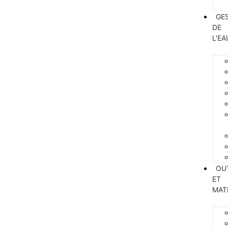
GE
DE
L'EA
OU
ET
MAT