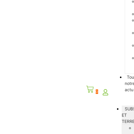
Tou
notr
actu
0
SUB
ET
TERR