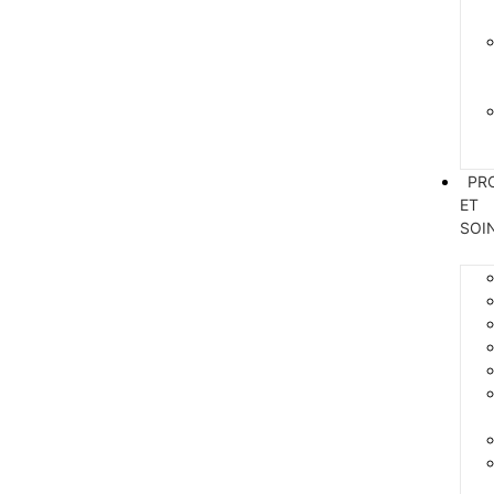
PR
ET
SOI