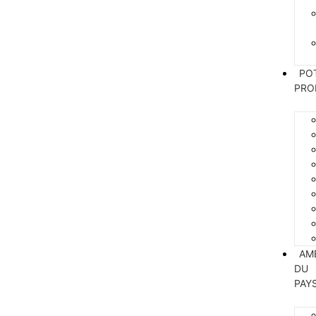
PO
PRO
AM
DU
PAY