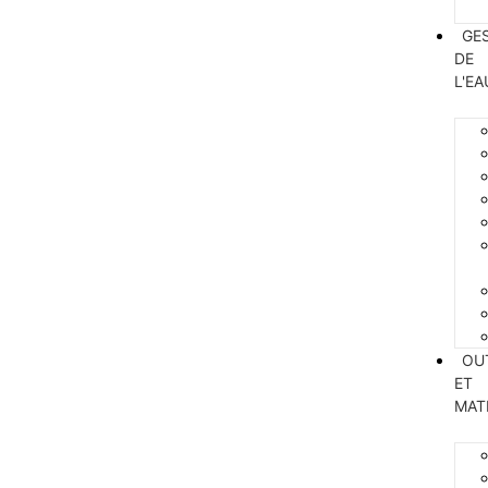
GE
DE
L'EA
OU
ET
MAT