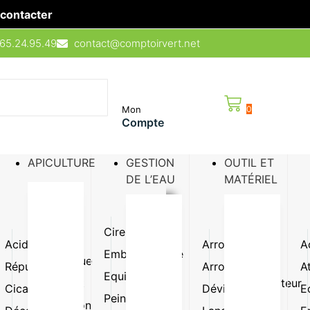
contacter
65.24.95.49
contact@comptoirvert.net
Mon
0
Compte
APICULTURE
GESTION
OUTIL ET
DE L’EAU
MATÉRIEL
Cire
Ruche
Acidifiant
Lutte
Arroseur
Pompe
A
Emballage
Semence
biologique
doseuse
Répulsif
Arrosoir
A
de fleur
Equipement
Mouillant
Pulvérisateur
Cicatrisant
Dévidoir
E
Sirop /
Peinture
Protection
Raccord
sucre /