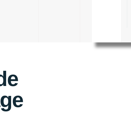
 de
age