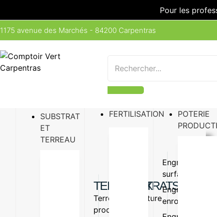
Pour les profes
1175 avenue des Marchés - 84200 Carpentras
FERTILISATION
POTERIE
SUBSTRAT
PRODUCT
ET
TERREAU
Engrais
Engrais
surfaçage
organiq
TERREAUX
SUBSTRATS
Engrais
Amende
Terreau
Vermiculture
enrobé
organiq
production
Perlite
Engrais
Oligo-