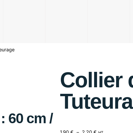
teurage
Collier
Tuteur
: 60 cm /
1,90
€
–
2,20
€
HT