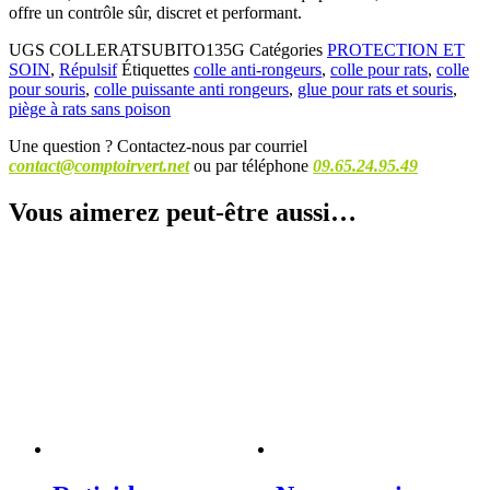
offre un contrôle sûr, discret et performant.
UGS
COLLERATSUBITO135G
Catégories
PROTECTION ET
SOIN
,
Répulsif
Étiquettes
colle anti-rongeurs
,
colle pour rats
,
colle
pour souris
,
colle puissante anti rongeurs
,
glue pour rats et souris
,
piège à rats sans poison
Une question ? Contactez-nous par courriel
contact@comptoirvert.net
ou par téléphone
09.65.24.95.49
Vous aimerez peut-être aussi…