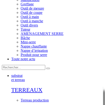
Greffage
Outil de mesure
Outil de coupe
Outil à main
Outil à manche
Outil divers
Tuteur
AMENAGEMENT SERRE
Bâche
Mini-serre
Nappe chauffante
Nappe d’irrigation
Produit pour serre
Toute notre actu
substrat
et terreau
TERREAUX
Terreau production