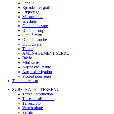
Echelle
Epandeur engrais
Etiquetage
Manutention
Greffage
Outil de mesure
Outil de coupe
Outil à main
Outil à manche
Outil divers
Tuteur
AMENAGEMENT SERRE
Bâche
Mini-serre
Nappe chauffante
Nappe d’irrigation
Produit pour serre
Toute notre actu
SUBSTRAT ET TERREAU
Terreau production
Terreau trufficulture
Terreau bio
Vermiculture
Perlite