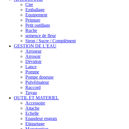
Cire
Emballage
Equipement
Peinture
Petit outillage
Ruche
semence de fleur
Sirop / Sucre / Complément
GESTION DE L’EAU
Arroseur
Arrosoir
Dévidoir
Lance
Pomme
Pompe doseuse
Pulvérisateur
Raccord
Tuyau
OUTIL ET MATERIEL
Accessoire
Attache
Echelle
Epandeur engrais
Etiquetage
Manutention