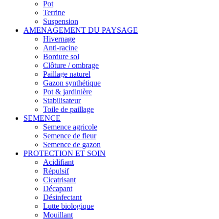
Pot
Terrine
Suspension
AMENAGEMENT DU PAYSAGE
Hivernage
Anti-racine
Bordure sol
Clôture / ombrage
Paillage naturel
Gazon synthétique
Pot & jardinière
Stabilisateur
Toile de paillage
SEMENCE
Semence agricole
Semence de fleur
Semence de gazon
PROTECTION ET SOIN
Acidifiant
Répulsif
Cicatrisant
Décapant
Désinfectant
Lutte biologique
Mouillant