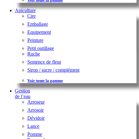
Voir toute la gamme
Apiculture
Cire
Emballage
Equipement
Peinture
Petit outillage
Ruche
Semence de fleur
Sirop / sucre / complément
Voir toute la gamme
Gestion
de l’eau
Arroseur
Arrosoir
Dévidoir
Lance
Pomme