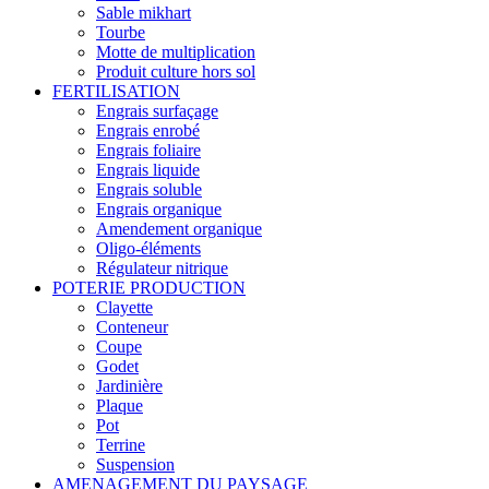
Sable mikhart
Tourbe
Motte de multiplication
Produit culture hors sol
FERTILISATION
Engrais surfaçage
Engrais enrobé
Engrais foliaire
Engrais liquide
Engrais soluble
Engrais organique
Amendement organique
Oligo-éléments
Régulateur nitrique
POTERIE PRODUCTION
Clayette
Conteneur
Coupe
Godet
Jardinière
Plaque
Pot
Terrine
Suspension
AMENAGEMENT DU PAYSAGE