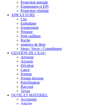
Protection animale
Équipement et EPI
Protection végétale
APICULTURE
Cire
Emballage
Equipement
Peinture
Petit outillage
Ruche
semence de fleur
Sirop / Sucre / Complément
GESTION DE L'EAU
Arroseur
Arrosoir
Dévidoir
Lance
Pomme
Pompe doseuse
Pulvérisateur
Raccord
Tuyau
OUTIL ET MATERIEL
Accessoire
Attache