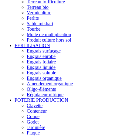
Terreau trufficulture
Terreau bio
Vermiculture
Perlite
Sable mikhart
Tourbe
Motte de multiplication
Produit culture hors sol
FERTILISATION
Engrais surfaçage
Engrais enrobé
Engrais foliaire
Engrais liquide
Engrais soluble
Engrais organique
Amendement organique
Oligo-éléments
Régulateur nitrique
POTERIE PRODUCTION
Clayette
Conteneur
Coupe
Godet
Jardinière
Plaque