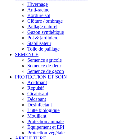
Hivernage
Anti-racine
Bordure sol
Clôture / ombrage
Paillage naturel
Gazon synthétique
Pot & jardinière
Stabilisateur
Toile de paillage
SEMENCE
Semence agricole
Semence de fleur
Semence de gazon
PROTECTION ET SOIN
Acidifiant
Répulsif
Cicatrisant
Décapant
Désinfectant
Lutte biologique
Mouillant
Protection animale
Équipement et EPI
Protection végétale
APICULTURE