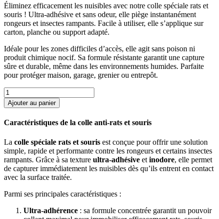
Éliminez efficacement les nuisibles avec notre colle spéciale rats et
souris ! Ultra-adhésive et sans odeur, elle piège instantanément
rongeurs et insectes rampants. Facile à utiliser, elle s’applique sur
carton, planche ou support adapté.
Idéale pour les zones difficiles d’accès, elle agit sans poison ni
produit chimique nocif. Sa formule résistante garantit une capture
sûre et durable, même dans les environnements humides. Parfaite
pour protéger maison, garage, grenier ou entrepôt.
quantité
de
Ajouter au panier
Colle
rat
Caractéristiques de la colle anti-rats et souris
et
souris
La
colle spéciale rats et souris
est conçue pour offrir une solution
simple, rapide et performante contre les rongeurs et certains insectes
rampants. Grâce à sa texture
ultra-adhésive
et
inodore
, elle permet
de capturer immédiatement les nuisibles dès qu’ils entrent en contact
avec la surface traitée.
Parmi ses principales caractéristiques :
Ultra-adhérence
: sa formule concentrée garantit un pouvoir