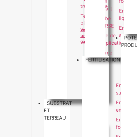
foliaire
é
Sable
trufficulture
Mikhart
Engrais
R
Terreau
liquide
n
Tourbe
bio
Vo
COARSE
Engrais
Voir
l
soluble
Motte de
toute la
Fe
POTE
gamme
multiplication
PROD
Gamme
FERTILISATION
coco
Voir
toute la
gamme
Engrais
En
surfaçag
or
Engrais
Am
SUBSTRAT
enrobé
or
ET
TERREAU
Engrais
Ol
foliaire
él
Engrais
Ré