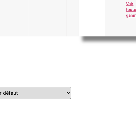
Voir
toute
gam