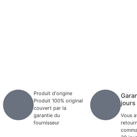
Incontournable
Pot Carré Antichignon avec Grille
Découvrir
Produit d'origine
Garan
Produit 100% original
jours
couvert par la
garantie du
Vous a
fournisseur
retour
comman