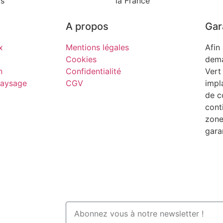
rs
la France
A propos
Gar
x
Mentions légales
Afin
Cookies
dema
n
Confidentialité
Vert
aysage
CGV
impl
de c
cont
zone
gara