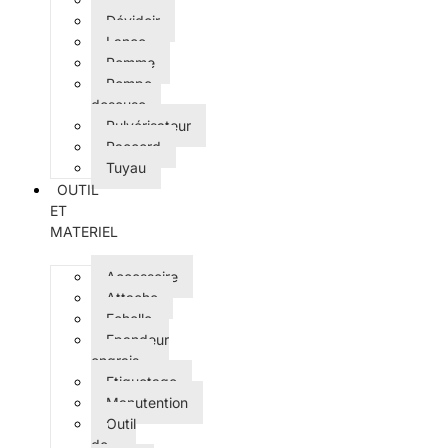
Dévidoir
Lance
Pomme
Pompe
doseuse
Pulvérisateur
Raccord
Tuyau
OUTIL
ET
MATERIEL
Accessoire
Attache
Echelle
Epandeur
engrais
Etiquetage
Manutention
Outil
de