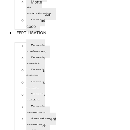
Motte
de
multiplication
Gamme
coco
FERTILISATION
Engrais
surfaçage
Engrais
enrobé
Engrais
foliaire
Engrais
liquide
Engrais
soluble
Engrais
organique
Amendement
organique