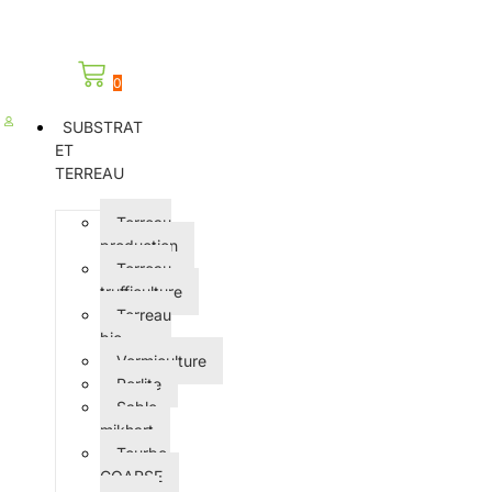
0
SUBSTRAT
ET
TERREAU
Terreau
production
Terreau
trufficulture
Terreau
bio
Vermiculture
Perlite
Sable
mikhart
Tourbe
COARSE