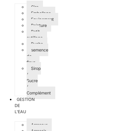
Cire
Emballage
Equipement
Peinture
Petit
outillage
Ruche
semence
de
fleur
Sirop
/
Sucre
/
Complément
GESTION
DE
L'EAU
Arroseur
Arrosoir