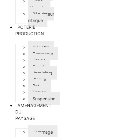
Oligo-
éléments
Régulateur
nitrique
POTERIE
PRODUCTION
Clayette
Conteneur
Coupe
Godet
Jardinière
Plaque
Pot
Terrine
Suspension
AMENAGEMENT
DU
PAYSAGE
Hivernage