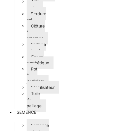
Anti-
racine
Bordure
sol
Clôture
/
ombrage
Paillage
naturel
Gazon
synthétique
Pot
&
jardinière
Stabilisateur
Toile
de
paillage
SEMENCE
Semence