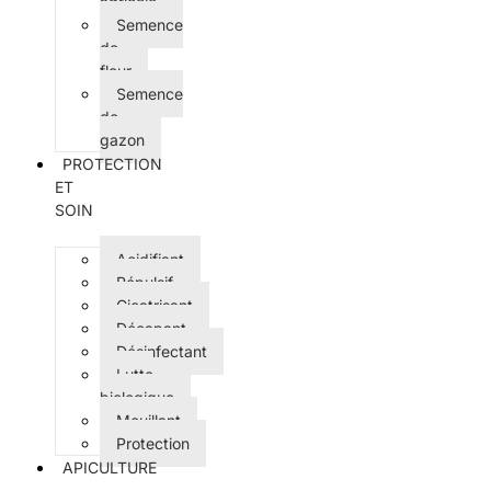
agricole
Semence
de
fleur
Semence
de
gazon
PROTECTION
ET
SOIN
Acidifiant
Répulsif
Cicatrisant
Décapant
Désinfectant
Lutte
biologique
Mouillant
Protection
APICULTURE