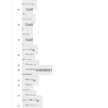
mesure
Outil
de
coupe
Outil
à
main
Outil
à
manche
Outil
divers
Tuteur
AMENAGEMENT
SERRE
Bâche
Mini-
serre
Nappe
chauffante
Nappe