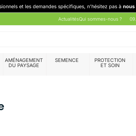
sionnels et les demandes spécifiques, n'hésitez pas à
nous 
Actualités
Qui sommes-nous ?
09
AMÉNAGEMENT
SEMENCE
PROTECTION
DU PAYSAGE
ET SOIN
e