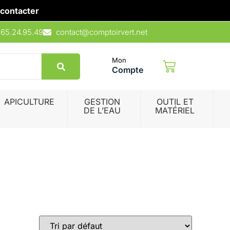
contacter
.65.24.95.49
contact@comptoirvert.net
Mon
Compte
APICULTURE
GESTION
OUTIL ET
DE L’EAU
MATÉRIEL