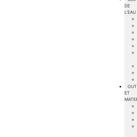
DE
L’EAU
OUT
ET
MATE