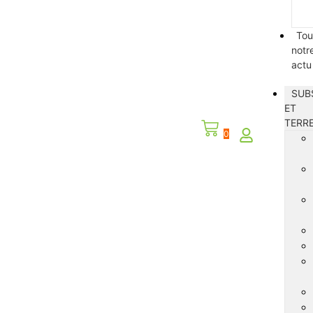
Tou
notr
actu
SUB
ET
TERR
0