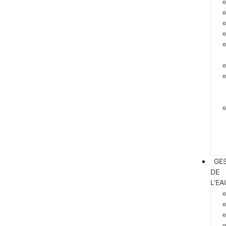
GE
DE
L'EA