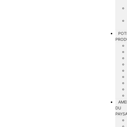
POT
PROD
AME
DU
PAYS