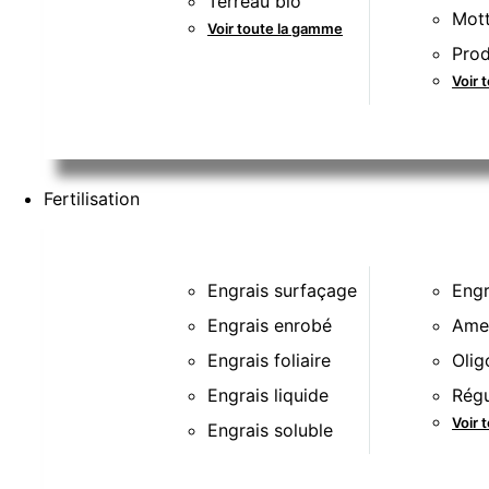
Terreau bio
Mott
Voir toute la gamme
Prod
Voir 
Fertilisation
Engrais surfaçage
Engr
Engrais enrobé
Ame
Engrais foliaire
Olig
Engrais liquide
Régu
Voir 
Engrais soluble