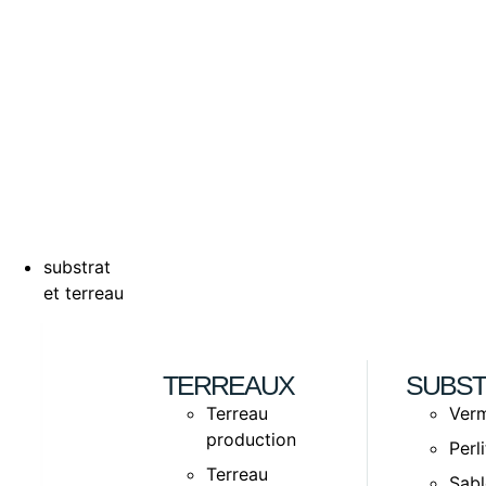
substrat
et terreau
TERREAUX
SUBST
Terreau
Verm
production
Perl
Terreau
Sabl