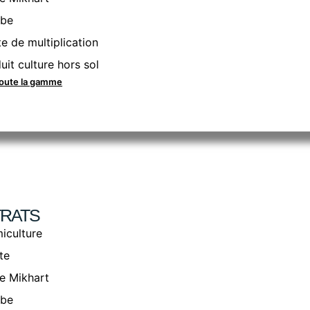
rbe
e de multiplication
uit culture hors sol
toute la gamme
RATS
iculture
ite
e Mikhart
rbe