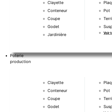
Clayette
Pla
Conteneur
Pot
Coupe
Terr
Godet
Sus
Voir 
Jardinière
Poterie
production
Clayette
Pla
Conteneur
Pot
Coupe
Terr
Godet
Sus