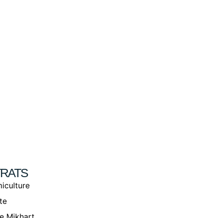
RATS
iculture
ite
e Mikhart