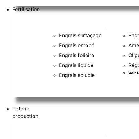
Fertilisation
Engrais surfaçage
Engr
Engrais enrobé
Ame
Engrais foliaire
Olig
Engrais liquide
Régu
Voir 
Engrais soluble
Poterie
production