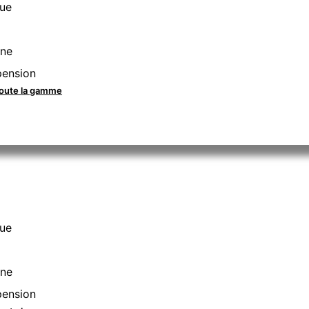
que
ine
pension
toute la gamme
que
ine
pension