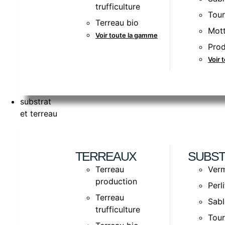
trufficulture
Tou
Terreau bio
Mott
Voir toute la gamme
Prod
Voir 
substrat
et terreau
TERREAUX
SUBST
Terreau
Verm
production
Perl
Terreau
Sabl
trufficulture
Tou