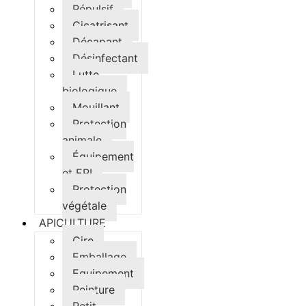
Répulsif
Cicatrisant
Décapant
Désinfectant
Lutte
biologique
Mouillant
Protection
animale
Équipement
et EPI
Protection
végétale
APICULTURE
Cire
Emballage
Equipement
Peinture