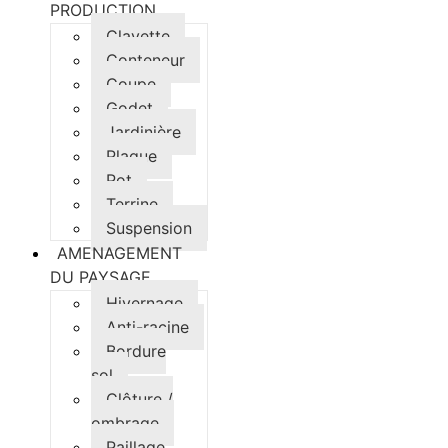
PRODUCTION
Clayette
Conteneur
Coupe
Godet
Jardinière
Plaque
Pot
Terrine
Suspension
AMENAGEMENT
DU PAYSAGE
Hivernage
Anti-racine
Bordure
sol
Clôture /
ombrage
Paillage