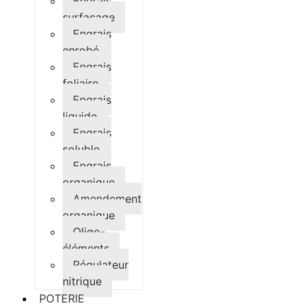
Engrais
surfaçage
Engrais
enrobé
Engrais
foliaire
Engrais
liquide
Engrais
soluble
Engrais
organique
Amendement
organique
Oligo-
éléments
Régulateur
nitrique
POTERIE