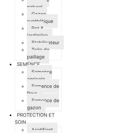
naturel
Gazon
synthétique
Pot &
jardinière
Stabilisateur
Toile de
paillage
SEMENCE
Semence
agricole
Semence de
fleur
Semence de
gazon
PROTECTION ET
SOIN
Acidifiant