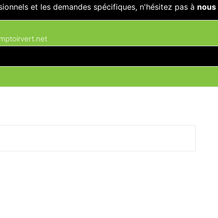
sionnels et les demandes spécifiques, n'hésitez pas à
nous 
ptoirvert.net