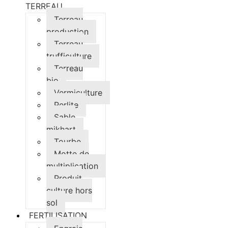
TERREAU
Terreau
production
Terreau
trufficulture
Terreau
bio
Vermiculture
Perlite
Sable
mikhart
Tourbe
Motte de
multiplication
Produit
culture hors
sol
FERTILISATION