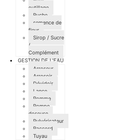
Petit
outillage
Ruche
semence de
fleur
Sirop / Sucre
/
Complément
GESTION DE L'EAU
Arroseur
Arrosoir
Dévidoir
Lance
Pomme
Pompe
doseuse
Pulvérisateur
Raccord
Tuyau