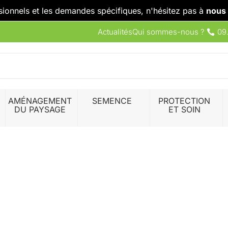
sionnels et les demandes spécifiques, n'hésitez pas à
nous 
Actualités
Qui sommes-nous ?
09
AMÉNAGEMENT
SEMENCE
PROTECTION
DU PAYSAGE
ET SOIN