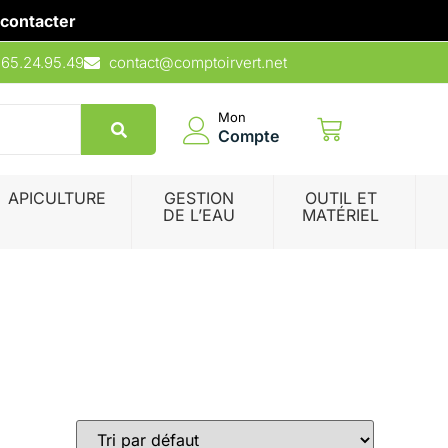
contacter
.65.24.95.49
contact@comptoirvert.net
Mon
Compte
APICULTURE
GESTION
OUTIL ET
DE L’EAU
MATÉRIEL