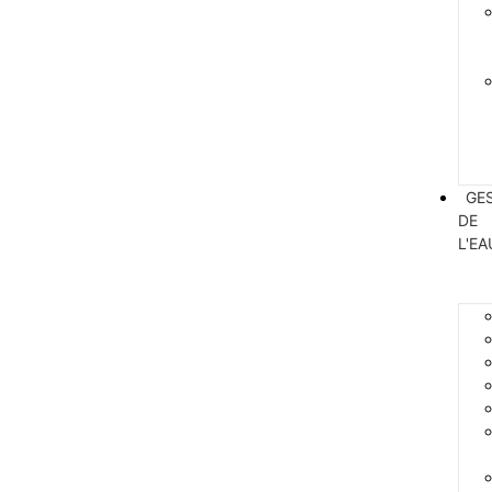
GE
DE
L'EA