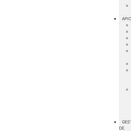
API
GES
DE