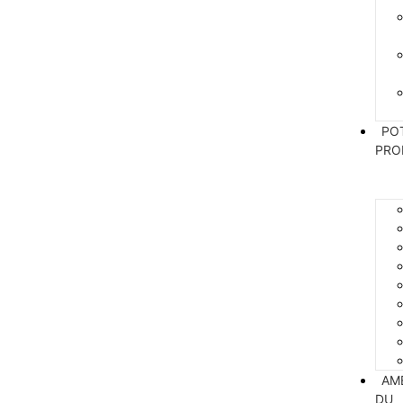
PO
PRO
AM
DU