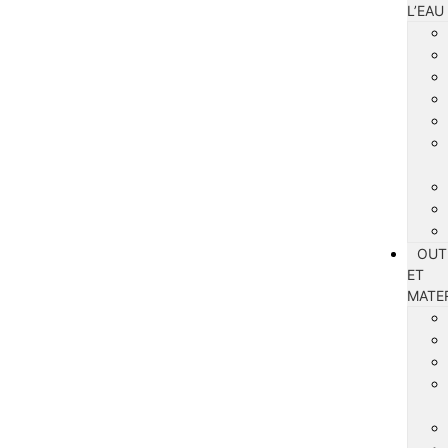
L’EAU
OUT
ET
MATE