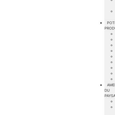
POT
PROD
AME
DU
PAYS