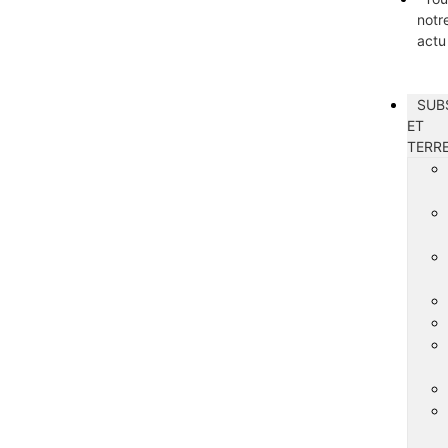
notr
actu
SUB
ET
TERR