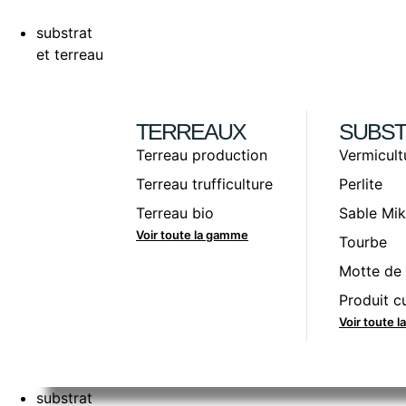
substrat
et terreau
TERREAUX
SUBST
Terreau production
Vermicult
Terreau trufficulture
Perlite
Terreau bio
Sable Mik
Voir toute la gamme
Tourbe
Motte de 
Produit cu
Voir toute 
substrat