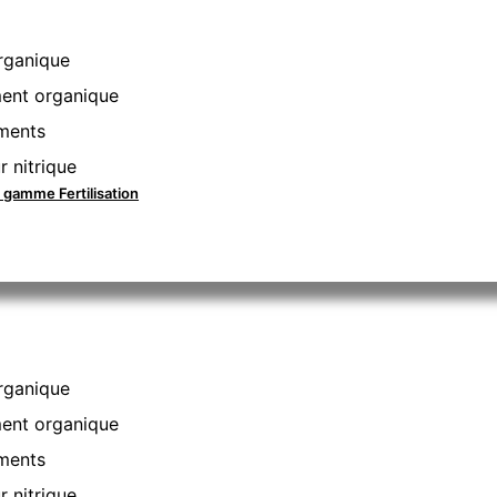
rganique
nt organique
ments
r nitrique
a gamme Fertilisation
rganique
nt organique
ments
r nitrique