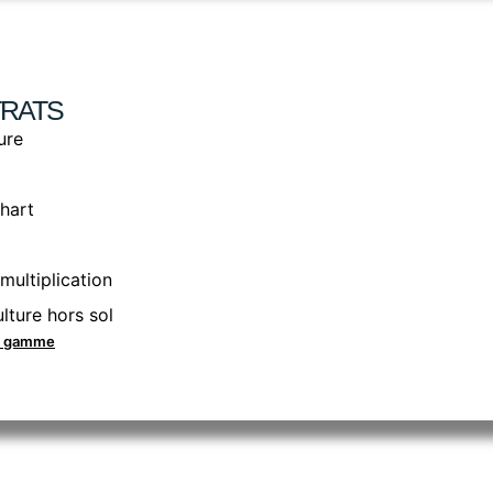
RATS
ure
hart
multiplication
lture hors sol
la gamme