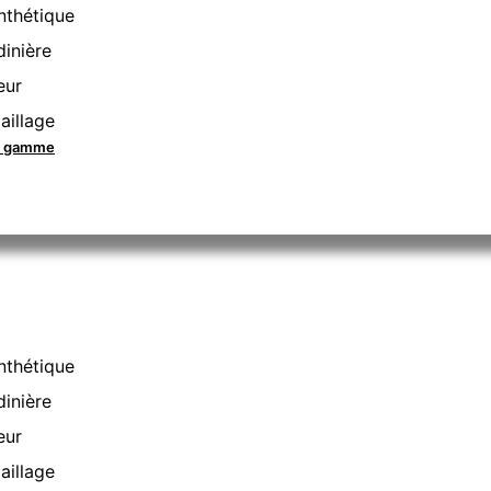
nthétique
dinière
eur
aillage
la gamme
nthétique
dinière
eur
aillage