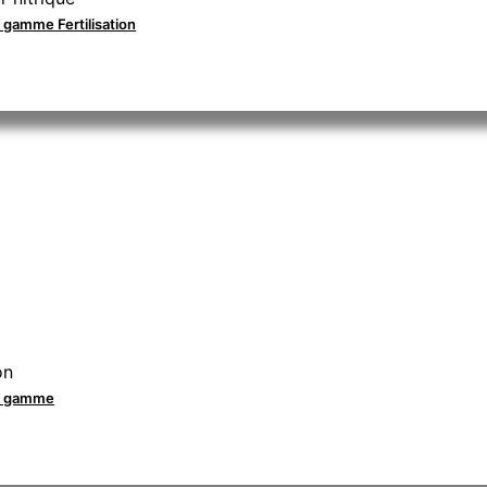
a gamme Fertilisation
on
la gamme