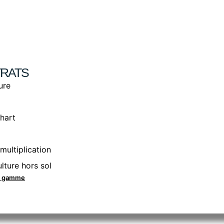
RATS
ure
hart
multiplication
lture hors sol
la gamme