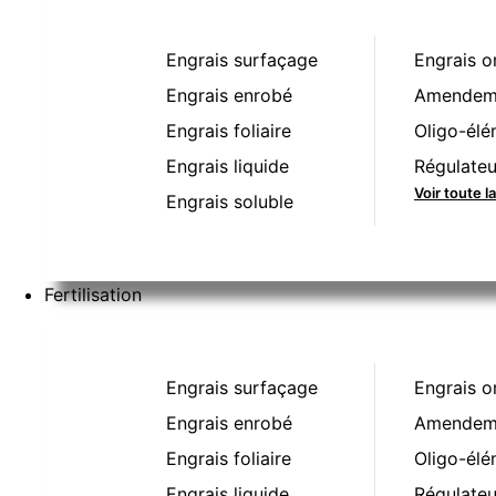
Engrais surfaçage
Engrais o
Engrais enrobé
Amendeme
Engrais foliaire
Oligo-élé
Engrais liquide
Régulateu
Voir toute l
Engrais soluble
Fertilisation
Engrais surfaçage
Engrais o
Engrais enrobé
Amendeme
Engrais foliaire
Oligo-élé
Engrais liquide
Régulateu