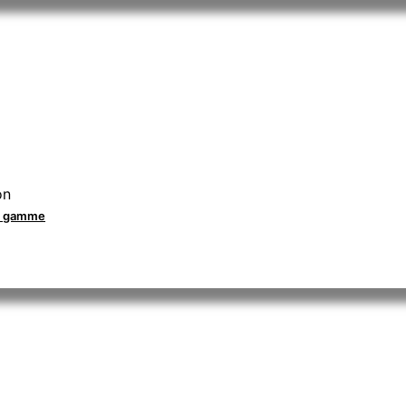
on
la gamme