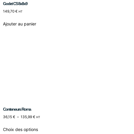
Godet CS 8x8x9
149,70
€
HT
Ajouter au panier
Conteneurs Roma
36,15
€
–
135,99
€
HT
Choix des options