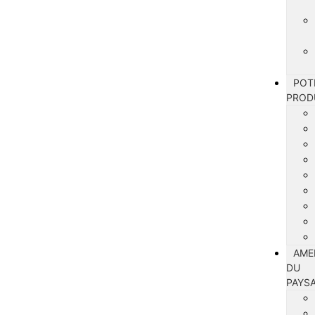
POT
PROD
AME
DU
PAYS