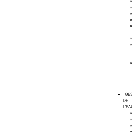
GE
DE
L'EA