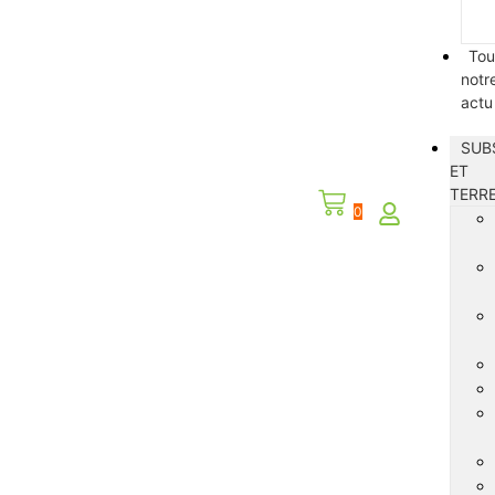
Tou
notr
actu
SUB
ET
TERR
0