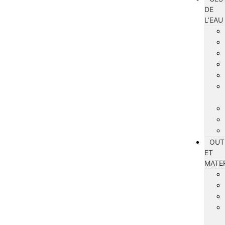
DE
L’EAU
OUT
ET
MATE