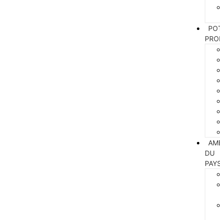
PO
PRO
AM
DU
PAY