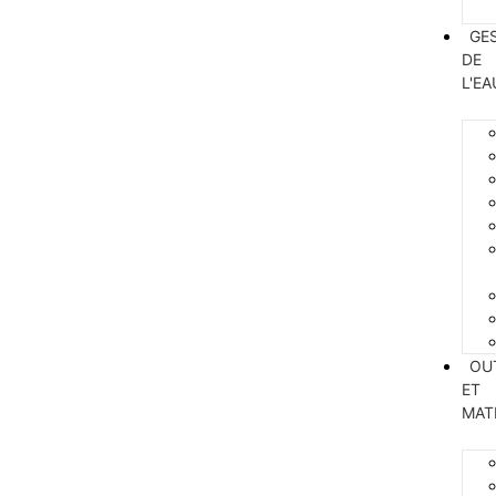
GE
DE
L'EA
OU
ET
MAT