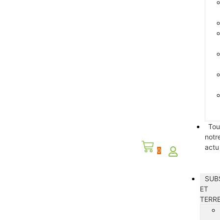
Tou
notr
actu
0
SUB
ET
TERR