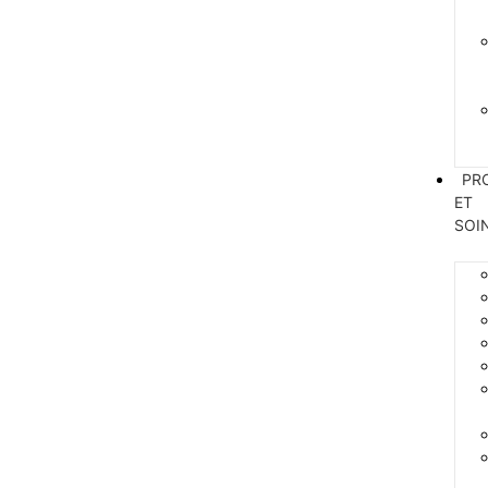
PR
ET
SOI