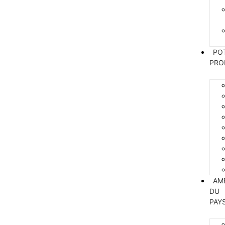
PO
PRO
AM
DU
PAY