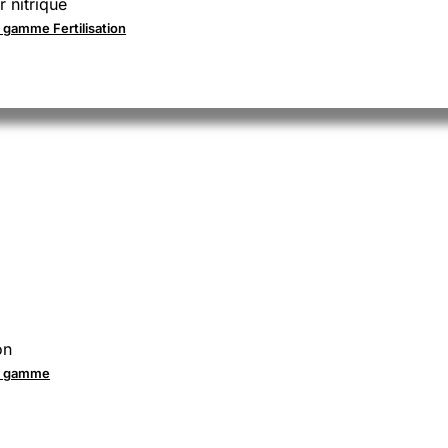
r nitrique
a gamme Fertilisation
on
la gamme