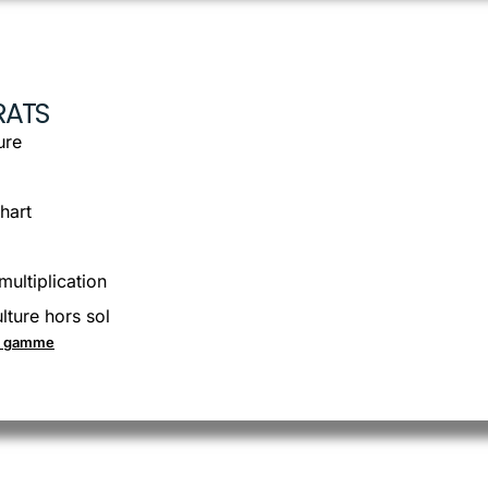
RATS
ure
hart
multiplication
lture hors sol
la gamme