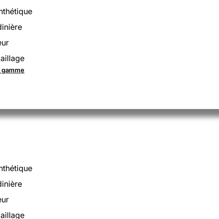
nthétique
dinière
eur
aillage
la gamme
nthétique
dinière
eur
aillage