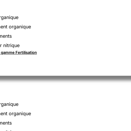
rganique
nt organique
ments
r nitrique
a gamme Fertilisation
rganique
nt organique
ments