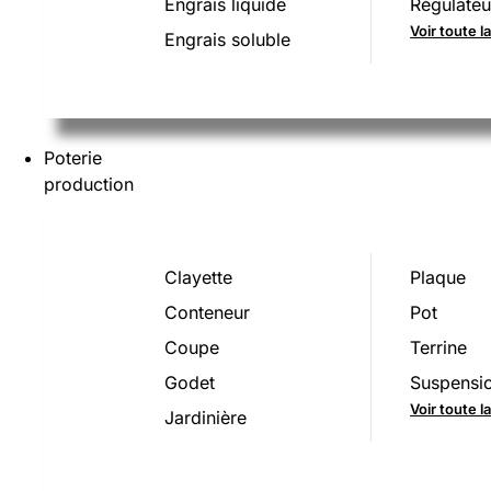
Engrais liquide
Régulateu
Voir toute l
Engrais soluble
Poterie
production
Clayette
Plaque
Conteneur
Pot
Coupe
Terrine
Godet
Suspensi
Voir toute 
Jardinière