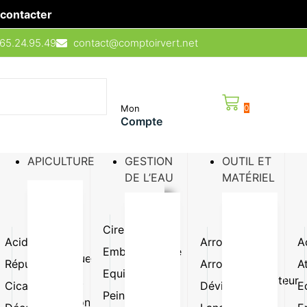
contacter
65.24.95.49
contact@comptoirvert.net
Mon
0
Compte
APICULTURE
GESTION
OUTIL ET
DE L’EAU
MATÉRIEL
Cire
Ruche
Acidifiant
Lutte
Arroseur
Pompe
A
Emballage
Semence
biologique
doseuse
Répulsif
Arrosoir
A
de fleur
Equipement
Mouillant
Pulvérisateur
Cicatrisant
Dévidoir
E
Sirop /
Peinture
Protection
Raccord
sucre /