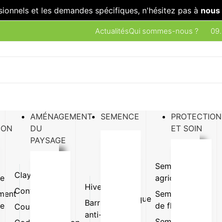
sionnels et les demandes spécifiques, n'hésitez pas à
nous 
Actualités
Qui sommes-nous ?
09.
AMÉNAGEMENT
SEMENCE
PROTECTION
ION
DU
ET SOIN
PAYSAGE
Semence
Clayette
Plaque
ue
agricole
Hivernage
Gazon
Conteneur
Pot
ment
Semence
synthétique
Barrière
ue
de fleur
Coupe
Terrine
anti-
Pot et
Semence