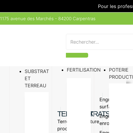
Pour les profes
1175 avenue des Marchés - 84200 Carpentras
FERTILISATION
POTERIE
SUBSTRAT
PRODUCT
ET
TERREAU
Engrais
Engrais
surfaçage
organiq
TERREAUX
SUBSTRATS
Engrais
Amende
Terreau
Vermiculture
enrobé
organiq
production
Perlite
Engrais
Oligo-