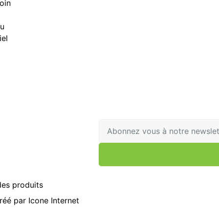
oin
au
iel
es produits
Créé par
Icone Internet