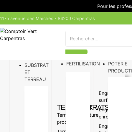
Pour les profes
1175 avenue des Marchés - 84200 Carpentras
FERTILISATION
POTERIE
SUBSTRAT
PRODUCT
ET
TERREAU
Engrais
Engrais
surfaçage
organiq
TERREAUX
SUBSTRATS
Engrais
Amende
Terreau
Vermiculture
enrobé
organiq
production
Perlite
Engrais
Oligo-
Terreau