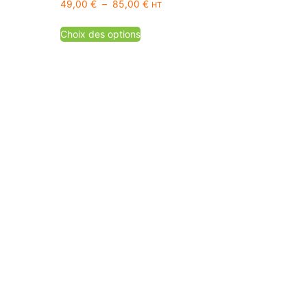
49,00
€
–
85,00
€
HT
Choix des options