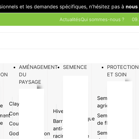
sionnels et les demandes spécifiques, n'hésitez pas à
nous 
Actualités
Qui sommes-nous ?
09.
AMÉNAGEMENT
SEMENCE
PROTECTION
ION
DU
ET SOIN
PAYSAGE
Semence
Clayette
Plaque
ue
agricole
Hivernage
Gazon
Conteneur
Pot
ment
Semence
synthétique
Barrière
ue
de fleur
Coupe
Terrine
anti-
Pot et
Semence
Godet
Suspension
racine
jardinière