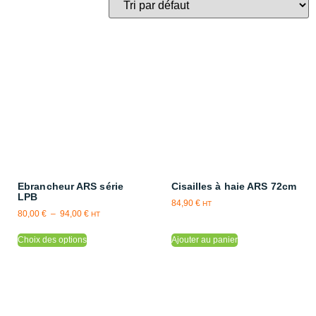
Ebrancheur ARS série
Cisailles à haie ARS 72cm
LPB
84,90
€
HT
80,00
€
–
94,00
€
HT
Choix des options
Ajouter au panier