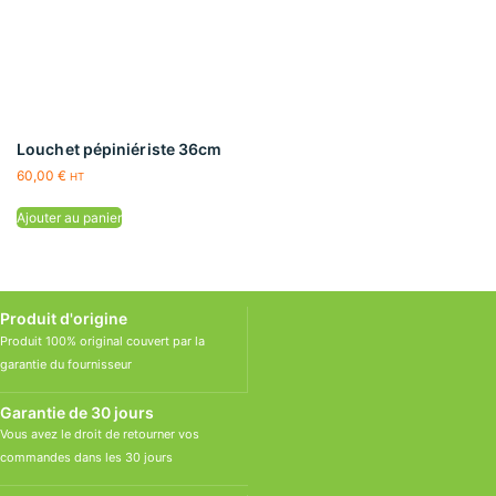
Louchet pépiniériste 36cm
60,00
€
HT
Ajouter au panier
Produit d'origine
Produit 100% original couvert par la
garantie du fournisseur
Garantie de 30 jours
Vous avez le droit de retourner vos
commandes dans les 30 jours