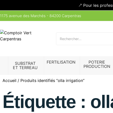
Pour les profes
1175 avenue des Marchés - 84200 Carpentras
FERTILISATION
POTERIE
SUBSTRAT
PRODUCTION
ET TERREAU
Accueil
/ Produits identifiés “olla irrigation”
Étiquette : oll