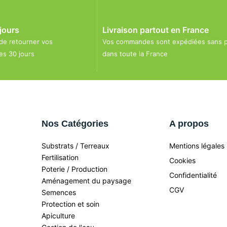
jours
Livraison partout en France
 de retourner vos
Vos commandes sont expédiées sans 
s 30 jours
dans toute la France
Nos Catégories
A propos
Substrats / Terreaux
Mentions légales
Fertilisation
Cookies
Poterie / Production
Confidentialité
Aménagement du paysage
CGV
Semences
Protection et soin
Apiculture