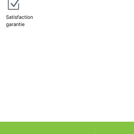
Satisfaction
garantie
Incontournable
Pot Carré Antichignon avec Grille
Découvrir