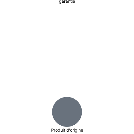
garantie
Incontournable
Pot Carré Antichignon avec Grille
Découvrir
Produit d'origine