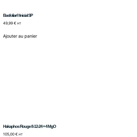
Basfoliar® Inicial SP
49,99
€
HT
Ajouter au panier
Hakaphos Rouge 8-12-24 + 4 MgO
105,00
€
HT