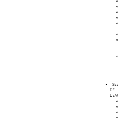
GE
DE
L'EA