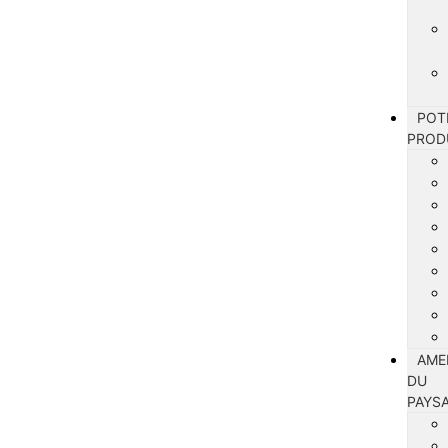
POT
PROD
AME
DU
PAYS