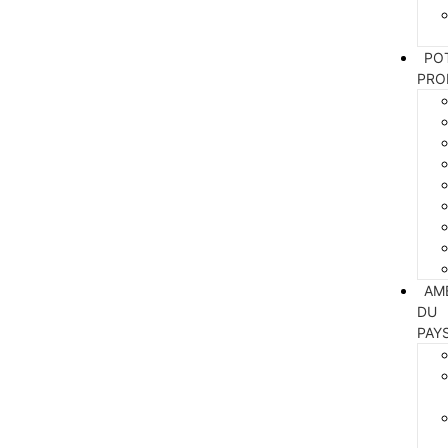
PO
PRO
AM
DU
PAY