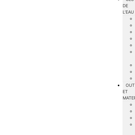
DE
L’EAU
OUT
ET
MATE