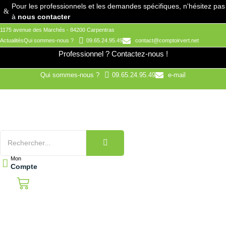
Aller
Pour les professionnels et les demandes spécifiques, n'hésitez pas
au
à
nous contacter
contenu
1175 avenue des Marchés - 84200 Carpentras
Actualités
Qui sommes-nous ?
09.65.24.95.49
contact@comptoirvert.net
Professionnel ?
Contactez-nous !
Qui sommes-nous ?
09.65.24.95.49
e-mail
Mon
Compte