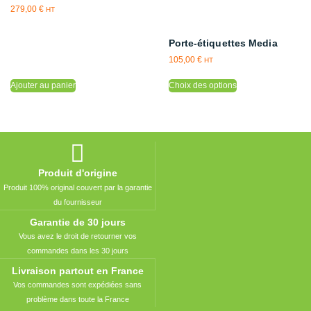
être
279,00
€
HT
choisies
sur
Porte-étiquettes Media
la
105,00
€
HT
page
du
Ajouter au panier
Choix des options
produit
Produit d'origine
Produit 100% original couvert par la garantie
du fournisseur
Garantie de 30 jours
Vous avez le droit de retourner vos
commandes dans les 30 jours
Livraison partout en France
Vos commandes sont expédiées sans
problème dans toute la France