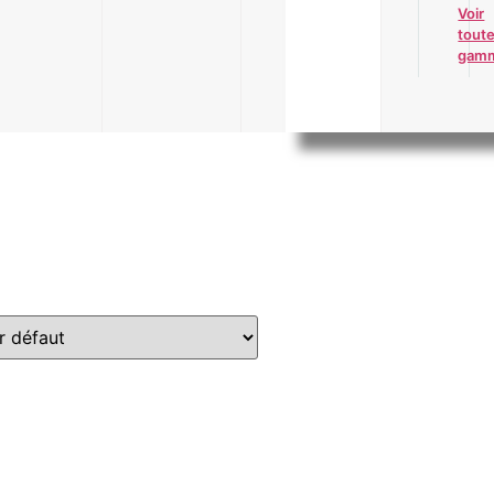
Voir
toute
gam