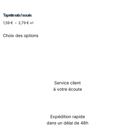
Tapette rats / souris
1,59
€
–
2,79
€
HT
Choix des options
Service client
à votre écoute
Expédition rapide
dans un délai de 48h