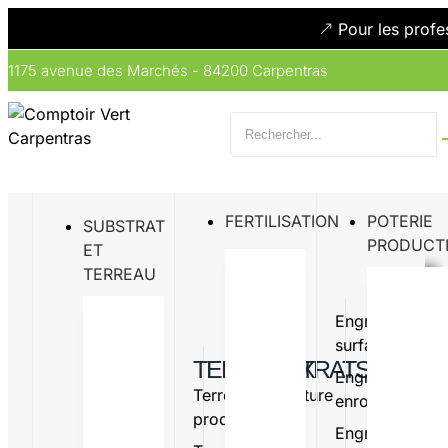
Pour les profe
1175 avenue des Marchés - 84200 Carpentras
FERTILISATION
POTERIE
SUBSTRAT
PRODUCT
ET
TERREAU
Engrais
Engrais
surfaçage
organiq
TERREAUX
SUBSTRATS
Engrais
Amende
Terreau
Vermiculture
enrobé
organiq
production
Perlite
Engrais
Oligo-