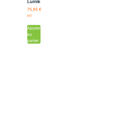
Lumik
75,95
€
HT
Ajouter
au
panier