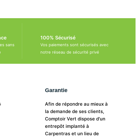
nce
100% Sécurisé
es sans
Vos paiements sont sécurisés avec
e
notre réseau de sécurité privé
Garantie
s
Afin de répondre au mieux à
la demande de ses clients,
Comptoir Vert dispose d'un
entrepôt implanté à
Carpentras et un lieu de