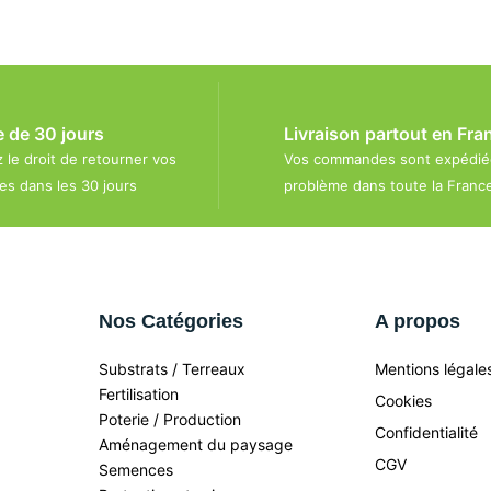
e de 30 jours
Livraison partout en Fra
 le droit de retourner vos
Vos commandes sont expédié
s dans les 30 jours
problème dans toute la Franc
Nos Catégories
A propos
Substrats / Terreaux
Mentions légale
Fertilisation
Cookies
Poterie / Production
Confidentialité
Aménagement du paysage
CGV
Semences