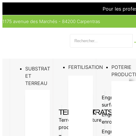
Pour les profe
1175 avenue des Marchés - 84200 Carpentras
FERTILISATION
POTERIE
SUBSTRAT
PRODUCT
ET
TERREAU
Engrais
Engrais
surfaçage
organiq
TERREAUX
SUBSTRATS
Engrais
Amende
Terreau
Vermiculture
enrobé
organiq
production
Perlite
Engrais
Oligo-