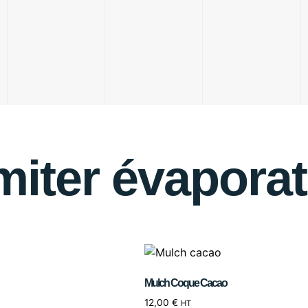
imiter évaporat
Mulch Coque Cacao
12,00
€
HT