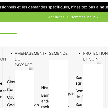
ssionnels et les demandes spécifiques, n'hésitez pas à
nous
Actualités
Qui sommes-nous ?
09
AMÉNAGEMENT
SEMENCE
PROTECTION
ION
DU
ET SOIN
PAYSAGE
Semence
Clayette
Plaque
ue
agricole
Hivernage
Gazon
Conteneur
Pot
ment
Semence
synthétique
Barrière
ue
de fleur
Coupe
Terrine
anti-
Pot et
Semence
Godet
Suspension
racine
jardinière